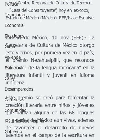
en el Centro Regional de Cultura de Texcoco 
Política
“Casa del Constituyente”, hoy en Texcoco, 
Tecnología
Estado de México (México). EFE/Isaac Esquivel
Economía
Elecciones
Ciudad de México, 10 nov (EFE).- La 
Secretaría de Cultura de México otorgó 
Clima
este viernes, por primera vez en el país, 
Vivienda
el premio Nezahualpilli, que reconoce 
"el poder de la lengua mexicana" en la 
Escuelas
literatura infantil y juvenil en idioma 
Calles
indígena.
Desamparados
Este premio se creó para fomentar la 
Carreteras
creación literaria entre niños y jóvenes 
Comunidad
que hablan alguna de las 68 lenguas 
originarias de México aún vivas, además 
Historias que inspiran
de favorecer el desarrollo de nuevos 
Gobierno
talentos en el campo de la escritura en 