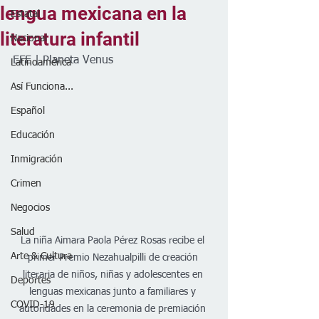
lengua mexicana en la
Estatal
literatura infantil
Nacional
EFE | Planeta Venus 
Latinoamérica
Así Funciona...
Español
Educación
Inmigración
Crimen
Negocios
Salud
La niña Aimara Paola Pérez Rosas recibe el 
Arte & Cultura
primer Premio Nezahualpilli de creación 
literaria de niños, niñas y adolescentes en 
Deportes
lenguas mexicanas junto a familiares y 
COVID-19
autoridades en la ceremonia de premiación 