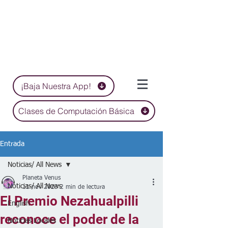
¡Baja Nuestra App!
Clases de Computación Básica
Entrada
Noticias/ All News
Planeta Venus
Noticias/ All News
11 nov 2023
2 min de lectura
El Premio Nezahualpilli
English
reconoce el poder de la
Noticias Locales