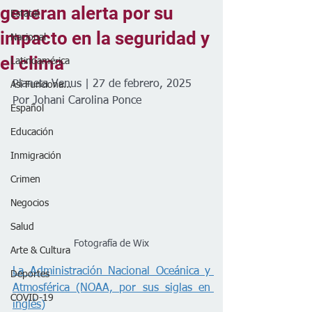
generan alerta por su
Estatal
impacto en la seguridad y
Nacional
el clima
Latinoamérica
Planeta Venus | 27 de febrero, 2025
Así Funciona...
Por Johani Carolina Ponce
Español
Educación
Inmigración
Crimen
Negocios
Salud
Fotografía de Wix
Arte & Cultura
La Administración Nacional Oceánica y 
Deportes
Atmosférica (NOAA, por sus siglas en 
COVID-19
inglés)