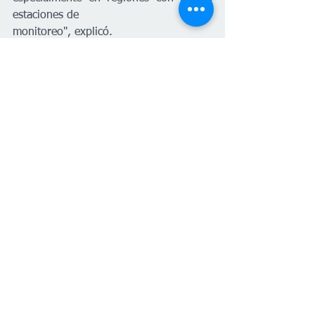
estaciones de
monitoreo", explicó.
Las consecuencias de no invertir en 
predicción meteorológica ya han sido 
evidentes en
el pasado. Durante la ola de calor de 
Chicago en 1995, más de 700 personas 
murieron
debido a la falta de advertencias 
oportunas. En 2012, los modelos 
europeos predijeron
con mayor precisión la trayectoria del 
huracán Sandy en comparación con los 
modelos
estadounidenses, en parte porque los 
centros europeos habían realizado 
inversiones