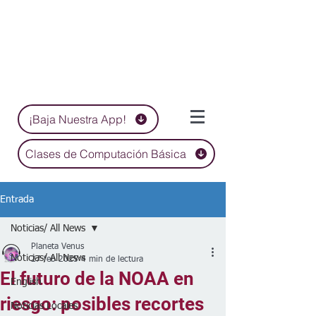
¡Baja Nuestra App!
Clases de Computación Básica
Entrada
Noticias/ All News
Planeta Venus
Noticias/ All News
27 feb 2025
4 min de lectura
El futuro de la NOAA en
English
riesgo: posibles recortes
Noticias Locales