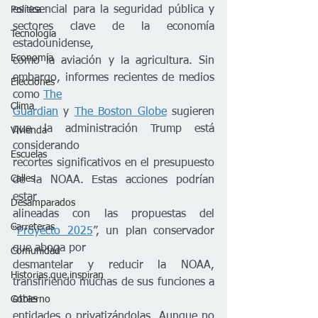
es esencial para la seguridad pública y 
Política
sectores clave de la economía 
Tecnología
estadounidense,
Economía
como la aviación y la agricultura. Sin 
embargo, informes recientes de medios 
Elecciones
como 
The
Clima
Guardian
 y 
The Boston Globe
 sugieren 
que la administración Trump está 
Vivienda
considerando
Escuelas
recortes significativos en el presupuesto 
Calles
de la NOAA. Estas acciones podrían 
estar
Desamparados
alineadas con las propuestas del 
Carreteras
“
Proyecto 2025
”, un plan conservador 
que aboga por
Comunidad
desmantelar y reducir la NOAA, 
Historias que inspiran
transfiriendo muchas de sus funciones a 
otras
Gobierno
entidades o privatizándolas. Aunque no 