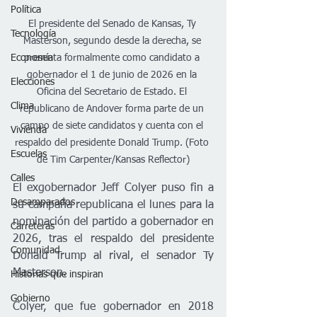
Política
El presidente del Senado de Kansas, Ty 
Tecnología
Masterson, segundo desde la derecha, se 
Economía
presenta formalmente como candidato a 
gobernador el 1 de junio de 2026 en la 
Elecciones
Oficina del Secretario de Estado. El 
Clima
republicano de Andover forma parte de un 
campo de siete candidatos y cuenta con el 
Vivienda
respaldo del presidente Donald Trump. (Foto 
Escuelas
de Tim Carpenter/Kansas Reflector)
Calles
El exgobernador Jeff Colyer puso fin a 
Desamparados
su campaña republicana el lunes para la 
nominación del partido a gobernador en 
Carreteras
2026, tras el respaldo del presidente 
Comunidad
Donald Trump al rival, el senador Ty 
Masterson.
Historias que inspiran
Gobierno
Colyer, que fue gobernador en 2018 