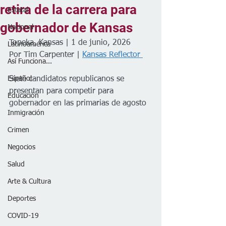
retira de la carrera para
Estatal
gobernador de Kansas
Nacional
Topeka, Kansas | 1 de junio, 2026
Latinoamérica
Por Tim Carpenter | 
Kansas Reflector 
Así Funciona...
Español
Siete candidatos republicanos se 
presentan para competir para 
Educación
gobernador en las primarias de agosto
Inmigración
Crimen
Negocios
Salud
Arte & Cultura
Deportes
COVID-19