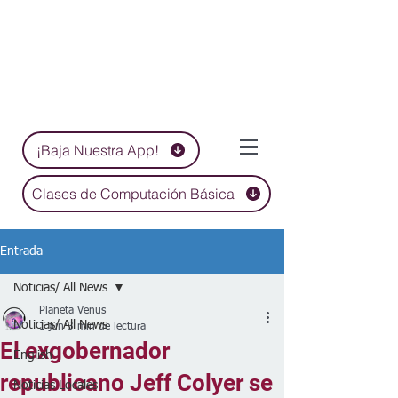
¡Baja Nuestra App!
Clases de Computación Básica
Entrada
Noticias/ All News
Planeta Venus
Noticias/ All News
1 jun
3 min de lectura
El exgobernador
English
republicano Jeff Colyer se
Noticias Locales