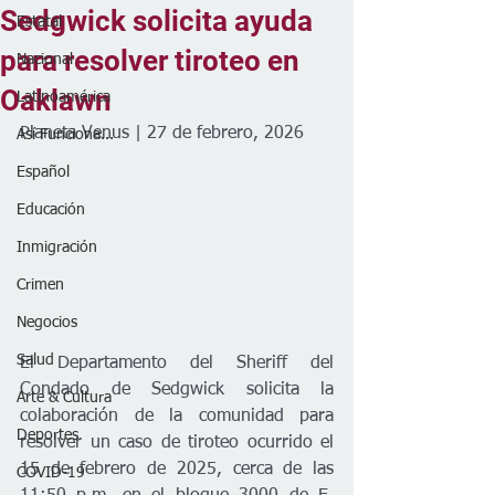
Sedgwick solicita ayuda
Estatal
para resolver tiroteo en
Nacional
Oaklawn
Latinoamérica
Planeta Venus | 27 de febrero, 2026
Así Funciona...
Español
Educación
Inmigración
Crimen
Negocios
Salud
El Departamento del Sheriff del 
Condado de Sedgwick solicita la 
Arte & Cultura
colaboración de la comunidad para 
Deportes
resolver un caso de tiroteo ocurrido el 
15 de febrero de 2025, cerca de las 
COVID-19