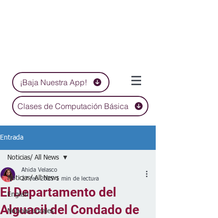
¡Baja Nuestra App!
Clases de Computación Básica
Entrada
Noticias/ All News
Ahida Velasco
Noticias/ All News
27 feb 2025
1 min de lectura
El Departamento del
English
Alguacil del Condado de
Noticias Locales