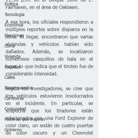
11:50 p.m. en el bloque 3000 de E. 
Política
Fairhaven, en el área de Oaklawn.
Tecnología
A esa hora, los oficiales respondieron a 
Economía
múltiples reportes sobre disparos en la 
Elecciones
zona. Al llegar, encontraron que varias 
viviendas y vehículos habían sido 
Clima
dañados. Además, se localizaron 
Vivienda
numerosos casquillos de bala en el 
lugar, lo que indica que el tiroteo fue de 
Escuelas
considerable intensidad.
Calles
Desamparados
Según los investigadores, se cree que 
tres vehículos estuvieron involucrados 
Carreteras
en el incidente. En particular, se 
Comunidad
sospecha que los tiradores están 
relacionados con una Ford Explorer de 
Historias que inspiran
color claro, un sedán de cuatro puertas 
Gobierno
de color oscuro y un Chevrolet 