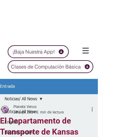
¡Baja Nuestra App!
Clases de Computación Básica
Entrada
Noticias/ All News
Planeta Venus
Noticias/ All News
10 sept 2024
1 min de lectura
El Departamento de
English
Transporte de Kansas
Noticias Locales