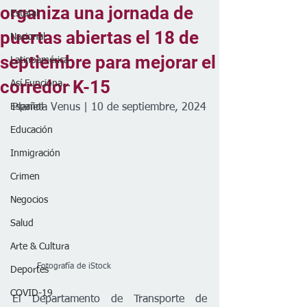
organiza una jornada de
Estatal
puertas abiertas el 18 de
Nacional
septiembre para mejorar el
Latinoamérica
corredor K-15
Así Funciona...
Español
Planeta Venus | 10 de septiembre, 2024
Educación
Inmigración
Crimen
Negocios
Salud
Arte & Cultura
         Fotografía de iStock
Deportes
COVID-19
El Departamento de Transporte de 