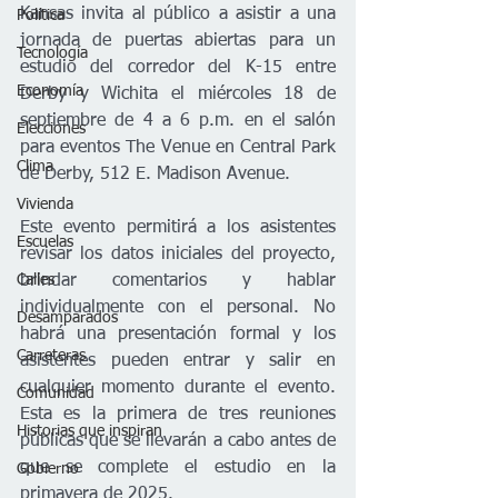
Kansas invita al público a asistir a una 
Política
jornada de puertas abiertas para un 
Tecnología
estudio del corredor del K-15 entre 
Economía
Derby y Wichita el miércoles 18 de 
septiembre de 4 a 6 p.m. en el salón 
Elecciones
para eventos The Venue en Central Park 
Clima
de Derby, 512 E. Madison Avenue. 
Vivienda
Este evento permitirá a los asistentes 
Escuelas
revisar los datos iniciales del proyecto, 
Calles
brindar comentarios y hablar 
individualmente con el personal. No 
Desamparados
habrá una presentación formal y los 
Carreteras
asistentes pueden entrar y salir en 
cualquier momento durante el evento. 
Comunidad
Esta es la primera de tres reuniones 
Historias que inspiran
públicas que se llevarán a cabo antes de 
que se complete el estudio en la 
Gobierno
primavera de 2025.   