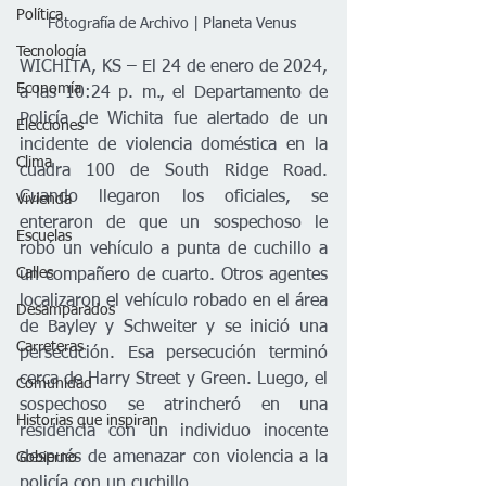
Política
Fotografía de Archivo | Planeta Venus 
Tecnología
WICHITA, KS – El 24 de enero de 2024, 
Economía
a las 10:24 p. m., el Departamento de 
Policía de Wichita fue alertado de un 
Elecciones
incidente de violencia doméstica en la 
Clima
cuadra 100 de South Ridge Road. 
Cuando llegaron los oficiales, se 
Vivienda
enteraron de que un sospechoso le 
Escuelas
robó un vehículo a punta de cuchillo a 
Calles
un compañero de cuarto. Otros agentes 
localizaron el vehículo robado en el área 
Desamparados
de Bayley y Schweiter y se inició una 
Carreteras
persecución. Esa persecución terminó 
cerca de Harry Street y Green. Luego, el 
Comunidad
sospechoso se atrincheró en una 
Historias que inspiran
residencia con un individuo inocente 
después de amenazar con violencia a la 
Gobierno
policía con un cuchillo.