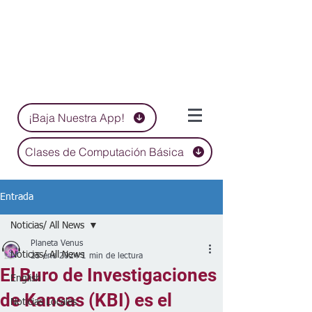
¡Baja Nuestra App!
Clases de Computación Básica
Entrada
Noticias/ All News
Planeta Venus
Noticias/ All News
25 ene 2024
1 min de lectura
El Buro de Investigaciones
English
de Kansas (KBI) es el
Noticias Locales