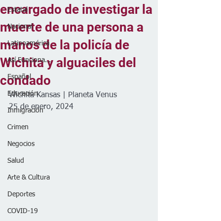
encargado de investigar la
Estatal
muerte de una persona a
Nacional
manos de la policía de
Latinoamérica
Wichita y alguaciles del
Así Funciona...
condado
Español
Educación
Wichita Kansas | Planeta Venus
25 de enero, 2024
Inmigración
Crimen
Negocios
Salud
Arte & Cultura
Deportes
COVID-19