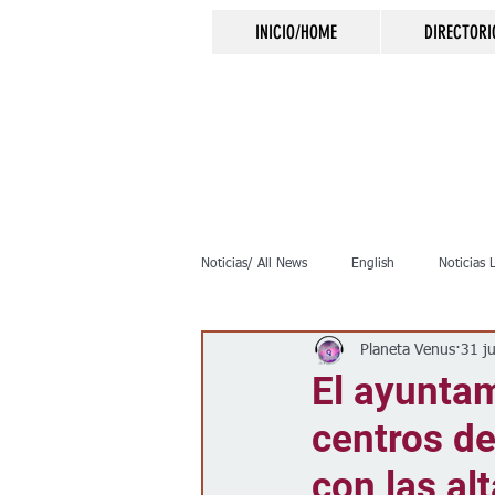
INICIO/HOME
DIRECTORI
Noticias/ All News
English
Noticias 
Planeta Venus
31 j
Inmigración
Crimen
Negocio
El ayuntam
centros de
Elecciones
Clima
Vivienda
con las al