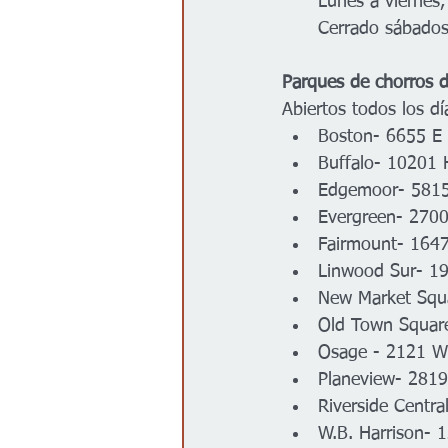
Lunes a viernes
Cerrado sábado
Parques de chorros d
Abiertos todos los d
Boston- 6655 E 
Buffalo- 10201 
Edgemoor- 5815
Evergreen- 270
Fairmount- 1647
Linwood Sur- 1
New Market Squa
Old Town Squar
Osage - 2121 We
Planeview- 2819
Riverside Centra
W.B. Harrison-