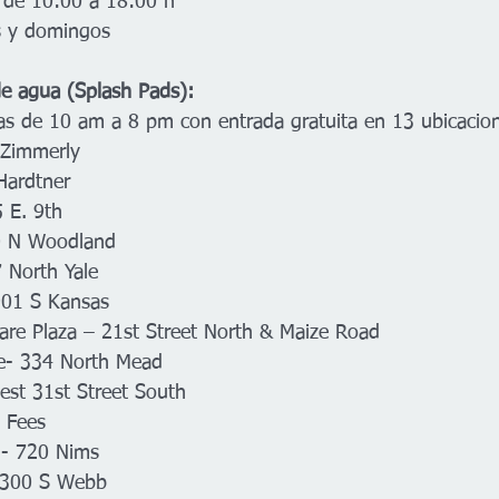
, de 10:00 a 18:00 h 
s y domingos
e agua (Splash Pads):
ías de 10 am a 8 pm con entrada gratuita en 13 ubicacio
Zimmerly 
Hardtner
 E. 9th
0 N Woodland
 North Yale
901 S Kansas
re Plaza – 21st Street North & Maize Road
e- 334 North Mead
st 31st Street South
 Fees
l- 720 Nims
 1300 S Webb