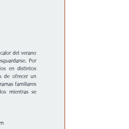
alor del verano 
sguardarse. Por 
s en distintos 
s de ofrecer un 
amas familiares 
os mientras se 
pm