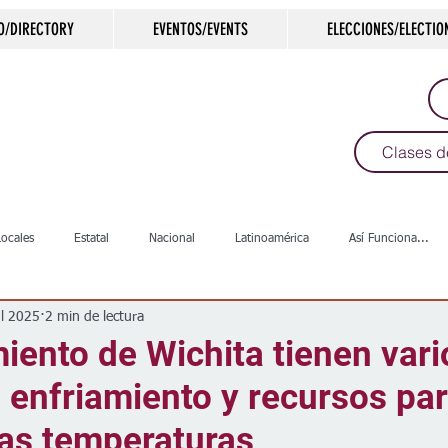
O/DIRECTORY
EVENTOS/EVENTS
ELECCIONES/ELECTIO
Clases d
Locales
Estatal
Nacional
Latinoamérica
Así Funciona...
ul 2025
2 min de lectura
s
Salud
Arte & Cultura
Deportes
COVID-19
Política
iento de Wichita tienen vari
 enfriamiento y recursos para
Escuelas
Calles
Desamparados
Carreteras
Comunida
tas temperaturas