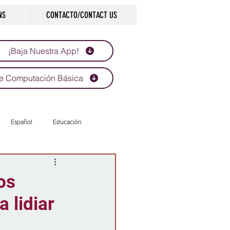
NS
CONTACTO/CONTACT US
¡Baja Nuestra App!
e Computación Básica
Español
Educación
Tecnología
Economía
os
 lidiar
d
Historias que inspiran