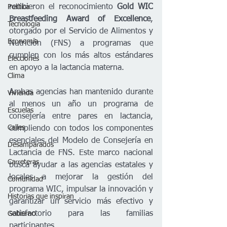
recibieron el reconocimiento 
Gold WIC 
Política
Breastfeeding Award of Excellence
, 
Tecnología
otorgado por el Servicio de Alimentos y 
Economía
Nutrición (FNS) a programas que 
cumplen con los más altos estándares 
Elecciones
en apoyo a la lactancia materna.
Clima
Ambas agencias han mantenido durante 
Vivienda
al menos un año un programa de 
Escuelas
consejería entre pares en lactancia, 
Calles
cumpliendo con todos los componentes 
esenciales del Modelo de Consejería en 
Desamparados
Lactancia de FNS. Este marco nacional 
Carreteras
busca ayudar a las agencias estatales y 
locales a mejorar la gestión del 
Comunidad
programa WIC, impulsar la innovación y 
Historias que inspiran
garantizar un servicio más efectivo y 
satisfactorio para las familias 
Gobierno
participantes.