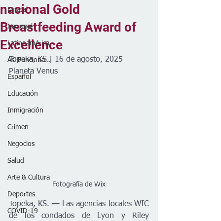
nacional Gold
Estatal
Breastfeeding Award of
Nacional
Excellence
Latinoamérica
Topeka, KS | 16 de agosto, 2025
Así Funciona...
Planeta Venus
Español
Educación
Inmigración
Crimen
Negocios
Salud
Arte & Cultura
Fotografía de Wix
Deportes
Topeka, KS. — Las agencias locales WIC 
COVID-19
de los condados de Lyon y Riley 