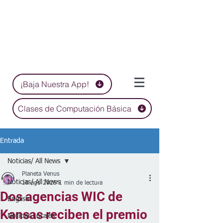
¡Baja Nuestra App!
Clases de Computación Básica
Entrada
Noticias/ All News
Planeta Venus
Noticias/ All News
16 ago 2025
1 min de lectura
Dos agencias WIC de
English
Kansas reciben el premio
Noticias Locales