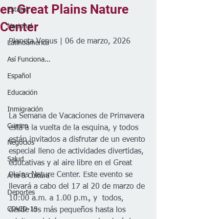
en Great Plains Nature
Estatal
Center
Nacional
Planeta Venus | 06 de marzo, 2026
Latinoamérica
Así Funciona...
Español
Educación
Inmigración
La Semana de Vacaciones de Primavera 
Crimen
está a la vuelta de la esquina, y todos 
están invitados a disfrutar de un evento 
Negocios
especial lleno de actividades divertidas, 
Salud
educativas y al aire libre en el Great 
Plains Nature Center. Este evento se 
Arte & Cultura
llevará a cabo del 17 al 20 de marzo de 
Deportes
10:00 a.m. a 1.00 p.m., y  todos, 
COVID-19
desde los más pequeños hasta los 