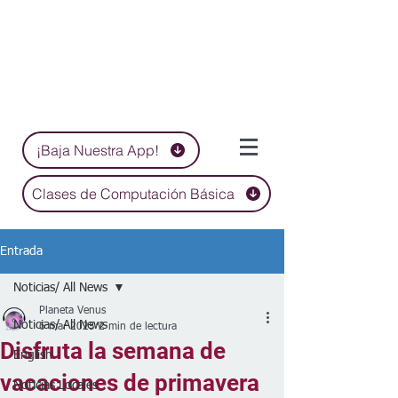
¡Baja Nuestra App!
Clases de Computación Básica
Entrada
Noticias/ All News
Planeta Venus
Noticias/ All News
6 mar 2025
2 min de lectura
Disfruta la semana de
English
vacaciones de primavera
Noticias Locales