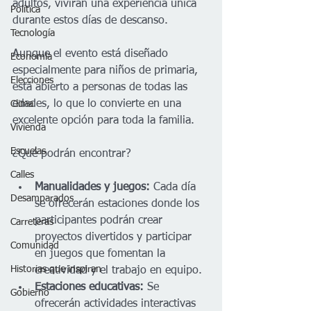
adultos, vivirán una experiencia única 
Política
durante estos días de descanso.
Tecnología
Aunque el evento está diseñado 
Economía
especialmente para niños de primaria, 
Elecciones
está abierto a personas de todas las 
edades, lo que lo convierte en una 
Clima
excelente opción para toda la familia.
Vivienda
Escuelas
¿Qué podrán encontrar?
Calles
Manualidades y juegos:
 Cada día 
Desamparados
se ofrecerán estaciones donde los 
participantes podrán crear 
Carreteras
proyectos divertidos y participar 
Comunidad
en juegos que fomentan la 
Historias que inspiran
creatividad y el trabajo en equipo.
Estaciones educativas:
 Se 
Gobierno
ofrecerán actividades interactivas 