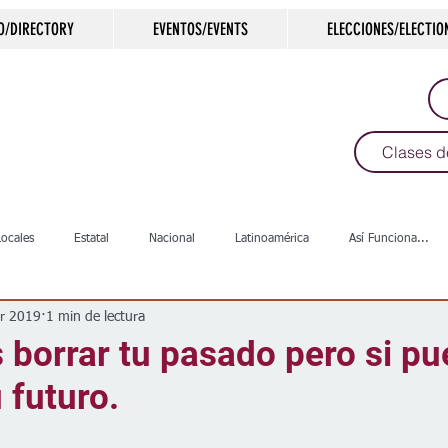
O/DIRECTORY
EVENTOS/EVENTS
ELECCIONES/ELECTIO
Clases d
Locales
Estatal
Nacional
Latinoamérica
Así Funciona...
r 2019
1 min de lectura
s
Salud
Arte & Cultura
Deportes
COVID-19
Política
 borrar tu pasado pero si p
 futuro.
Escuelas
Calles
Desamparados
Carreteras
Comunida