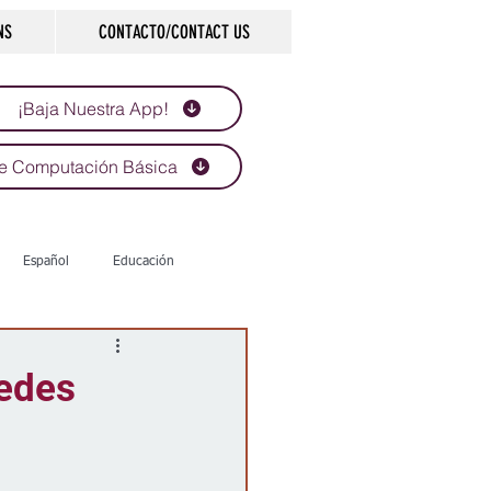
NS
CONTACTO/CONTACT US
¡Baja Nuestra App!
e Computación Básica
Español
Educación
Tecnología
Economía
uedes
d
Historias que inspiran