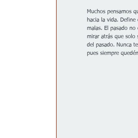
Gobierno
Espectáculos
Muchos pensamos que 
hacia la vida. Defin
malas. El pasado no e
mirar atrás que solo 
del pasado. Nunca te
pues siempre quedémo