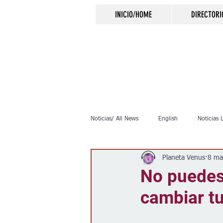
INICIO/HOME
DIRECTORI
Noticias/ All News
English
Noticias 
Planeta Venus
8 ma
Inmigración
Crimen
Negocio
No puedes
cambiar tu
Elecciones
Clima
Vivienda