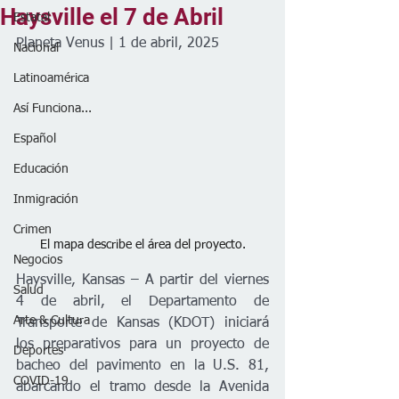
Haysville el 7 de Abril
Estatal
Planeta Venus | 1 de abril, 2025
Nacional
Latinoamérica
Así Funciona...
Español
Educación
Inmigración
Crimen
El mapa describe el área del proyecto.
Negocios
Haysville, Kansas – A partir del viernes 
Salud
4 de abril, el Departamento de 
Arte & Cultura
Transporte de Kansas (KDOT) iniciará 
los preparativos para un proyecto de 
Deportes
bacheo del pavimento en la U.S. 81, 
COVID-19
abarcando el tramo desde la Avenida 