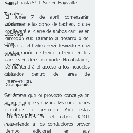
Grand hasta 59th Sur en Haysville.
Política
Tecnología
El lunes 7 de abril comenzarán 
Economía
oficialmente las obras de bacheo, lo que 
conllevará el cierre de ambos carriles en 
Elecciones
dirección sur. Durante el desarrollo del 
Clima
proyecto, el tráfico será desviado a una 
configuración de frente a frente en los 
Vivienda
carriles en dirección norte. No obstante, 
Escuelas
se mantendrá el acceso a los negocios 
ubicados dentro del área de 
Calles
intervención.
Desamparados
Carreteras
Se estima que el proyecto concluya en 
junio, siempre y cuando las condiciones 
Comunidad
climáticas lo permitan. Ante estas 
Historias que inspiran
modificaciones en el tráfico, KDOT 
recomienda a los conductores prever 
Gobierno
tiempo adicional en sus 