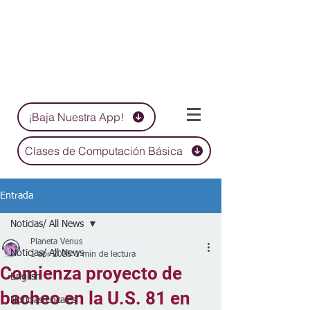
¡Baja Nuestra App!
Clases de Computación Básica
Entrada
Noticias/ All News
Planeta Venus
Noticias/ All News
1 abr 2025
1 min de lectura
Comienza proyecto de
English
bacheo en la U.S. 81 en
Noticias Locales