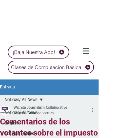
¡Baja Nuestra App!
Clases de Computación Básica
Entrada
Noticias/ All News
Wichita Journalism Collaborative
Noticias/ All News
11 mar
8 min de lectura
Comentarios de los
English
votantes sobre el impuesto
Noticias Locales