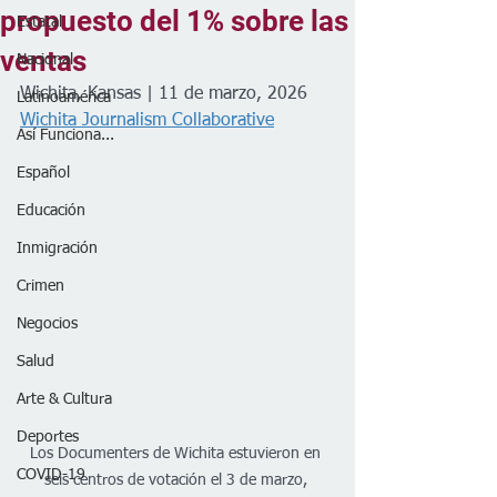
propuesto del 1% sobre las
Estatal
ventas
Nacional
Wichita, Kansas | 11 de marzo, 2026
Latinoamérica
Wichita Journalism Collaborative
Así Funciona...
Español
Educación
Inmigración
Crimen
Negocios
Salud
Arte & Cultura
Deportes
Los Documenters de Wichita estuvieron en 
COVID-19
seis centros de votación el 3 de marzo, 