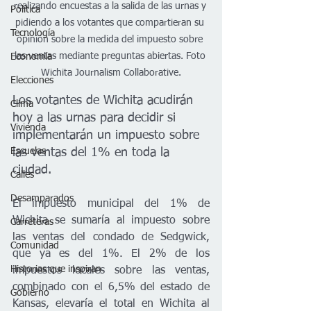
realizando encuestas a la salida de las urnas y 
Política
pidiendo a los votantes que compartieran su 
Tecnología
opinión sobre la medida del impuesto sobre 
las ventas mediante preguntas abiertas. Foto 
Economía
Wichita Journalism Collaborative.
Elecciones
Los votantes de Wichita acudirán 
Clima
hoy a las urnas para decidir si 
Vivienda
implementarán un impuesto sobre 
las ventas del 1% en toda la 
Escuelas
ciudad.
Calles
Desamparados
El impuesto municipal del 1% de 
Wichita se sumaría al impuesto sobre 
Carreteras
las ventas del condado de Sedgwick, 
Comunidad
que ya es del 1%. El 2% de los 
Historias que inspiran
impuestos locales sobre las ventas, 
combinado con el 6,5% del estado de 
Gobierno
Kansas, elevaría el total en Wichita al 