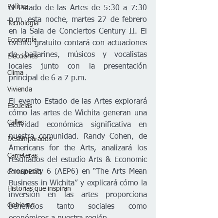
Política
el Estado de las Artes de 5:30 a 7:30 
p.m. esta noche, martes 27 de febrero 
Tecnología
en la Sala de Conciertos Century II. El 
Economía
evento gratuito contará con actuaciones 
de bailarines, músicos y vocalistas 
Elecciones
locales junto con la presentación 
Clima
principal de 6 a 7 p.m.     
Vivienda
El evento Estado de las Artes explorará 
Escuelas
cómo las artes de Wichita generan una 
Calles
actividad económica significativa en 
nuestra comunidad. Randy Cohen, de 
Desamparados
Americans for the Arts, analizará los 
Carreteras
resultados del estudio Arts & Economic 
Prosperity 6 (AEP6) en “The Arts Mean 
Comunidad
Business in Wichita” y explicará cómo la 
Historias que inspiran
inversión en las artes proporciona 
Gobierno
beneficios tanto sociales como 