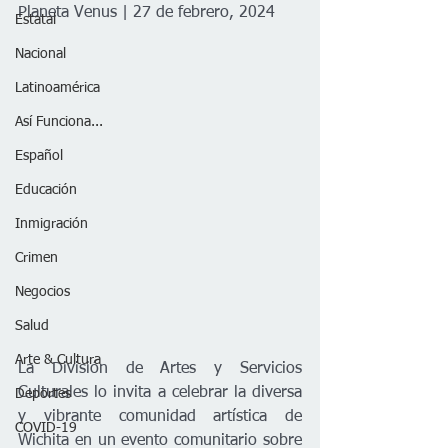
Planeta Venus | 27 de febrero, 2024
Estatal
Nacional
Latinoamérica
Así Funciona...
Español
Educación
Inmigración
Crimen
Negocios
Salud
Arte & Cultura
La División de Artes y Servicios 
Culturales lo invita a celebrar la diversa 
Deportes
y vibrante comunidad artística de 
COVID-19
Wichita en un evento comunitario sobre 