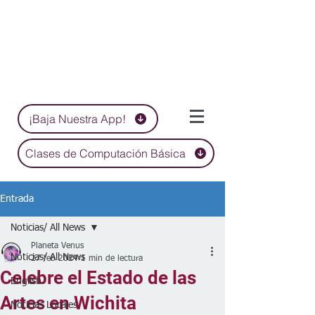
¡Baja Nuestra App!
Clases de Computación Básica
Entrada
Noticias/ All News
Planeta Venus
Noticias/ All News
27 feb 2024
1 min de lectura
Celebre el Estado de las
English
Artes en Wichita
Noticias Locales