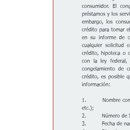
consumidor. El cong
préstamos y los serv
embargo, los consu
crédito para tomar el
en su informe de cr
cualquier solicitud
crédito, hipoteca o 
con la ley federal
congelamiento de cr
crédito, es posible 
información:
1.         Nombre com
etc.);
2.         Número de 
3.         Fecha de n