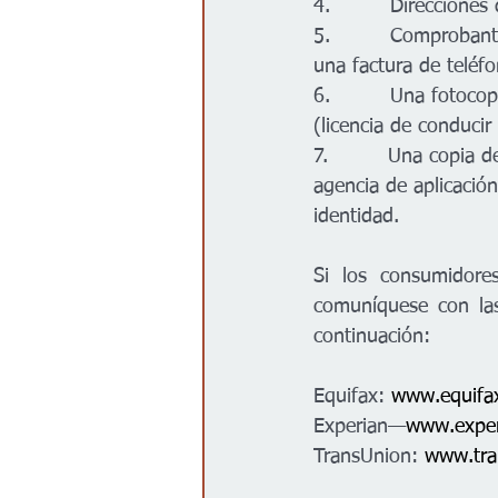
4.         Direcciones
5.         Comprobant
una factura de teléf
6.         Una fotocop
(licencia de conducir 
7.         Una copia d
agencia de aplicación
identidad.
Si los consumidore
comuníquese con las
continuación:
Equifax: 
www.equifa
Experian—
www.expe
TransUnion: 
www.tra