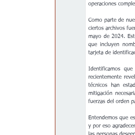
operaciones comple
Como parte de nuest
ciertos archivos fue
mayo de 2024. Estos
que incluyen nomb
tarjeta de identific
Identificamos que
recientemente reve
técnicos han esta
mitigación necesar
fuerzas del orden p
Entendemos que este
y por eso agradece
las personas deseen