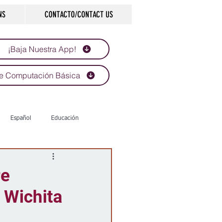
NS
CONTACTO/CONTACT US
¡Baja Nuestra App!
e Computación Básica
Español
Educación
Tecnología
Economía
re
 Wichita
d
Historias que inspiran