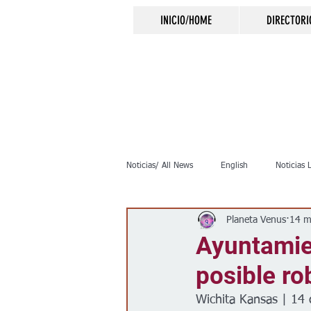
INICIO/HOME
DIRECTORI
Noticias/ All News
English
Noticias 
Planeta Venus
14 m
Inmigración
Crimen
Negocio
Ayuntamie
posible ro
Elecciones
Clima
Vivienda
Wichita Kansas | 14