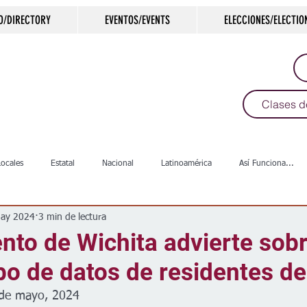
O/DIRECTORY
EVENTOS/EVENTS
ELECCIONES/ELECTIO
Clases d
Locales
Estatal
Nacional
Latinoamérica
Así Funciona...
ay 2024
3 min de lectura
s
Salud
Arte & Cultura
Deportes
COVID-19
Política
nto de Wichita advierte sob
bo de datos de residentes de
Escuelas
Calles
Desamparados
Carreteras
Comunida
 de mayo, 2024