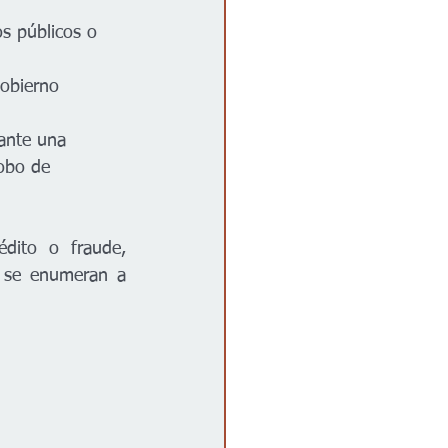
os públicos o 
gobierno 
 ante una 
robo de 
dito o fraude, 
 se enumeran a 