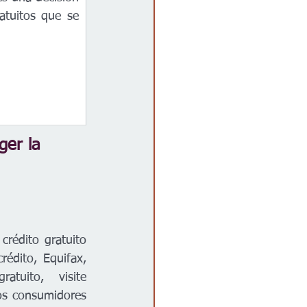
tuitos que se 
er la 
rédito gratuito 
édito, Equifax, 
Experian y TransUnion. Para solicitar un informe de crédito gratuito, visite 
s consumidores 