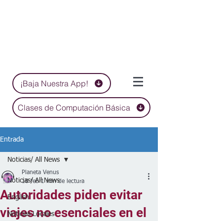
¡Baja Nuestra App!
Clases de Computación Básica
Entrada
Noticias/ All News
Planeta Venus
Noticias/ All News
18 feb
1 min de lectura
Autoridades piden evitar
English
viajes no esenciales en el
Noticias Locales