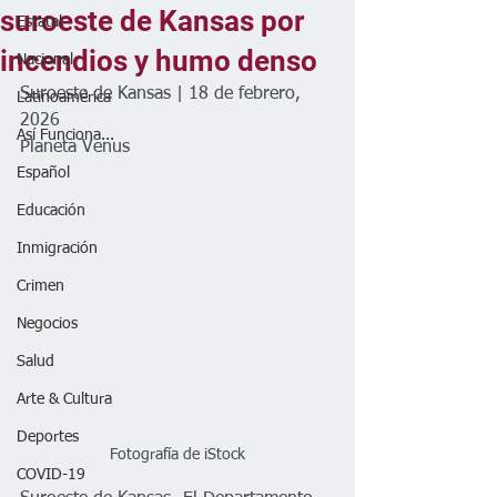
suroeste de Kansas por
Estatal
incendios y humo denso
Nacional
Suroeste de Kansas | 18 de febrero, 
Latinoamérica
2026
Así Funciona...
Planeta Venus
Español
Educación
Inmigración
Crimen
Negocios
Salud
Arte & Cultura
Deportes
Fotografía de iStock
COVID-19