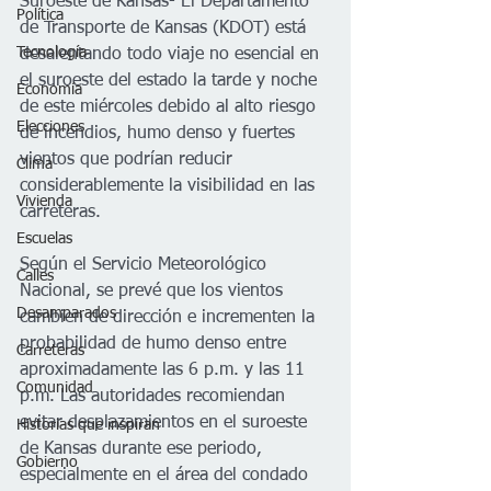
Suroeste de Kansas- El Departamento 
Política
de Transporte de Kansas (KDOT) está 
Tecnología
desalentando todo viaje no esencial en 
el suroeste del estado la tarde y noche 
Economía
de este miércoles debido al alto riesgo 
Elecciones
de incendios, humo denso y fuertes 
vientos que podrían reducir 
Clima
considerablemente la visibilidad en las 
Vivienda
carreteras.
Escuelas
Según el Servicio Meteorológico 
Calles
Nacional, se prevé que los vientos 
Desamparados
cambien de dirección e incrementen la 
probabilidad de humo denso entre 
Carreteras
aproximadamente las 6 p.m. y las 11 
Comunidad
p.m. Las autoridades recomiendan 
evitar desplazamientos en el suroeste 
Historias que inspiran
de Kansas durante ese periodo, 
Gobierno
especialmente en el área del condado 