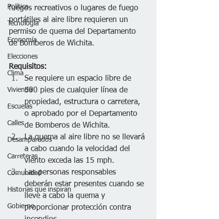
Política
fuegos recreativos o lugares de fuego 
portátiles al aire libre requieren un 
Tecnología
permiso de quema del Departamento 
Economía
de Bomberos de Wichita.
Elecciones
Requisitos:
Clima
Se requiere un espacio libre de 
Vivienda
500 pies de cualquier línea de 
propiedad, estructura o carretera, 
Escuelas
o aprobado por el Departamento 
Calles
de Bomberos de Wichita.
La quema al aire libre no se llevará 
Desamparados
a cabo cuando la velocidad del 
Carreteras
viento exceda las 15 mph.
Las personas responsables 
Comunidad
deberán estar presentes cuando se 
Historias que inspiran
lleve a cabo la quema y 
Gobierno
proporcionar protección contra 