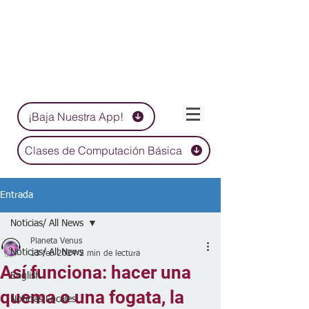
¡Baja Nuestra App!
Clases de Computación Básica
Entrada
Noticias/ All News
Planeta Venus
Noticias/ All News
13 feb 2024
2 min de lectura
Así funciona: hacer una
English
quema o una fogata, la
Noticias Locales