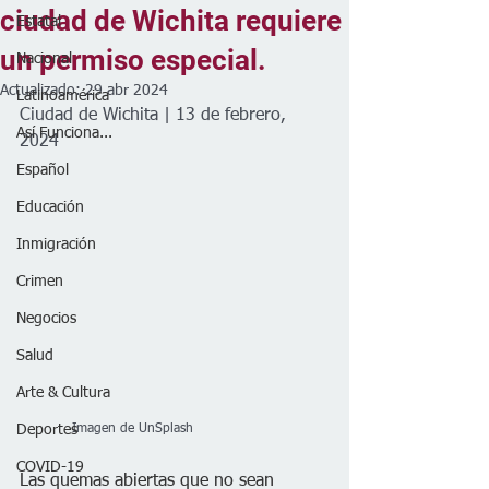
ciudad de Wichita requiere
Estatal
un permiso especial.
Nacional
Actualizado:
29 abr 2024
Latinoamérica
Ciudad de Wichita | 13 de febrero, 
Así Funciona...
2024
Español
Educación
Inmigración
Crimen
Negocios
Salud
Arte & Cultura
Deportes
            Imagen de UnSplash
COVID-19
Las quemas abiertas que no sean 