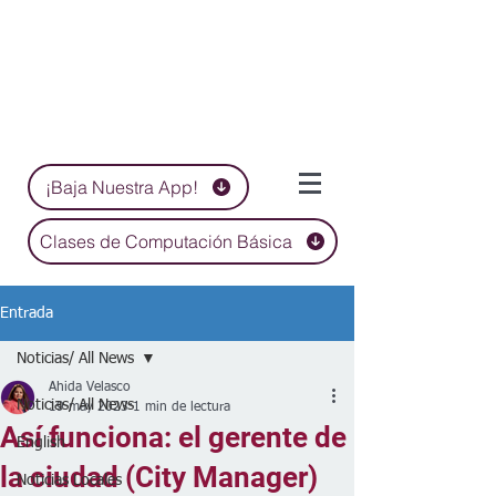
¡Baja Nuestra App!
Clases de Computación Básica
Entrada
Noticias/ All News
Ahida Velasco
Noticias/ All News
19 may 2023
1 min de lectura
Así funciona: el gerente de
English
la ciudad (City Manager)
Noticias Locales