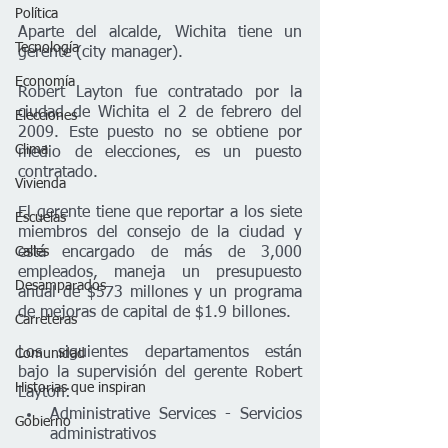
Política
Aparte del alcalde, Wichita tiene un 
Tecnología
gerente (city manager). 
Economía
Robert Layton fue contratado por la 
ciudad de Wichita el 2 de febrero del 
Elecciones
2009. Este puesto no se obtiene por 
Clima
medio de elecciones, es un puesto 
contratado. 
Vivienda
El gerente tiene que reportar a los siete 
Escuelas
miembros del consejo de la ciudad y 
Calles
está encargado de más de 3,000 
empleados, maneja un presupuesto 
Desamparados
anual de $573 millones y un programa 
de mejoras de capital de $1.9 billones. 
Carreteras
Los siguientes departamentos están 
Comunidad
bajo la supervisión del gerente Robert 
Historias que inspiran
Layton:
Administrative Services - Servicios 
Gobierno
administrativos