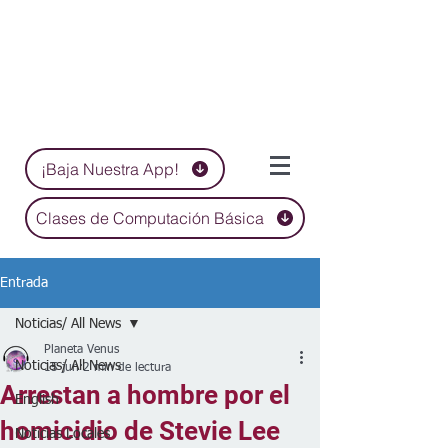
¡Baja Nuestra App!
Clases de Computación Básica
Entrada
Noticias/ All News
Planeta Venus
Noticias/ All News
15 jun
2 min de lectura
Arrestan a hombre por el
English
homicidio de Stevie Lee
Noticias Locales