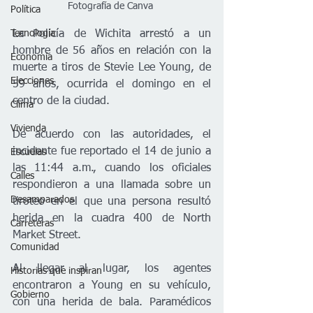
Fotografía de Canva 
Política
Tecnología
La Policía de Wichita arrestó a un 
hombre de 56 años en relación con la 
Economía
muerte a tiros de Stevie Lee Young, de 
Elecciones
59 años, ocurrida el domingo en el 
centro de la ciudad.
Clima
Vivienda
De acuerdo con las autoridades, el 
incidente fue reportado el 14 de junio a 
Escuelas
las 11:44 a.m., cuando los oficiales 
Calles
respondieron a una llamada sobre un 
Desamparados
tiroteo en el que una persona resultó 
herida en la cuadra 400 de North 
Carreteras
Market Street.
Comunidad
Al llegar al lugar, los agentes 
Historias que inspiran
encontraron a Young en su vehículo, 
Gobierno
con una herida de bala. Paramédicos 