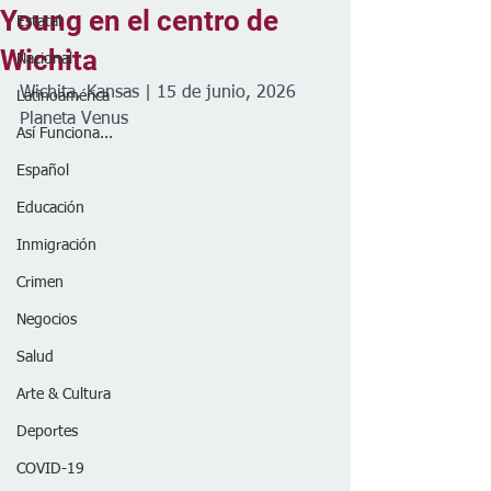
Young en el centro de
Estatal
Wichita
Nacional
Wichita, Kansas | 15 de junio, 2026
Latinoamérica
Planeta Venus 
Así Funciona...
Español
Educación
Inmigración
Crimen
Negocios
Salud
Arte & Cultura
Deportes
COVID-19