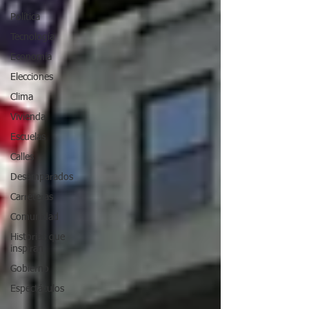
Política
Tecnología
Economía
Elecciones
Clima
Vivienda
Escuelas
Calles
Desamparados
Carreteras
Comunidad
Historias que
inspiran
Gobierno
Espectáculos