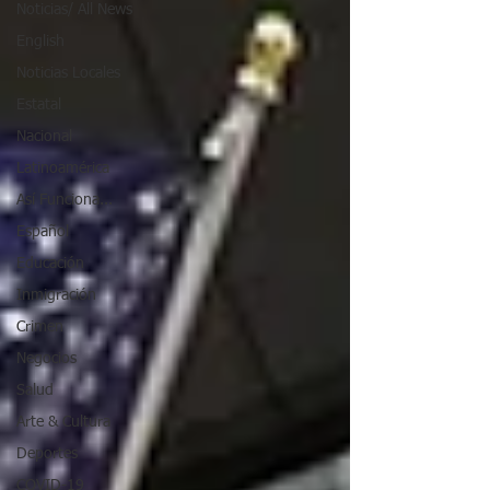
Noticias/ All News
English
Noticias Locales
Estatal
Nacional
Latinoamérica
Así Funciona...
Español
Educación
Inmigración
Crimen
Negocios
Salud
Arte & Cultura
Deportes
COVID-19