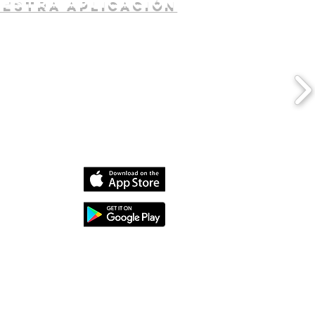
uestra aplicación
dia