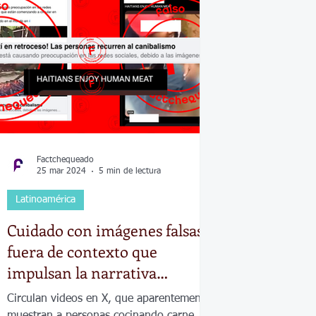
Economía
Elecciones
Clima
Vivienda
Escue
dad
Historias que inspiran
Gobierno
Espectácul
Factchequeado
25 mar 2024
5 min de lectura
Latinoamérica
Cuidado con imágenes falsas o
fuera de contexto que
impulsan la narrativa
desinformante de que hay
Circulan videos en X, que aparentemente
canibalismo en Haití
muestran a personas cocinando carne