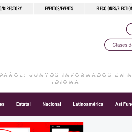
O/DIRECTORY
EVENTOS/EVENTS
ELECCIONES/ELECTIO
Clases d
SPAÑOL: JUNTOS INFORMADOS EN 
IDIOMA
les
Estatal
Nacional
Latinoamérica
Así Fun
Crimen
Negocios
Salud
Arte & Cultura
D