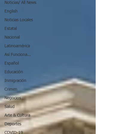
Noticias/ All News
English
Noticias Locales
Estatal
Nacional
Latinoamérica
Así Funciona...
Español
Educación
Inmigración
Crimen
Negocios
Salud
Arte & Cultura
Deportes
COVID-19