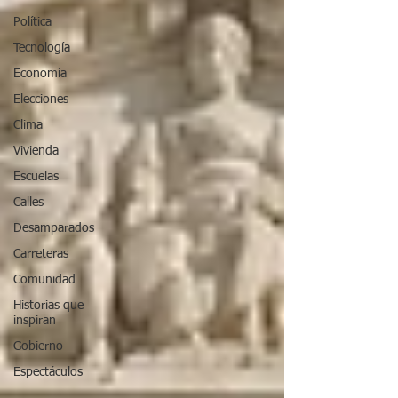
Política
Tecnología
Economía
Elecciones
Clima
Vivienda
Escuelas
Calles
Desamparados
Carreteras
Comunidad
Historias que
inspiran
Gobierno
Espectáculos