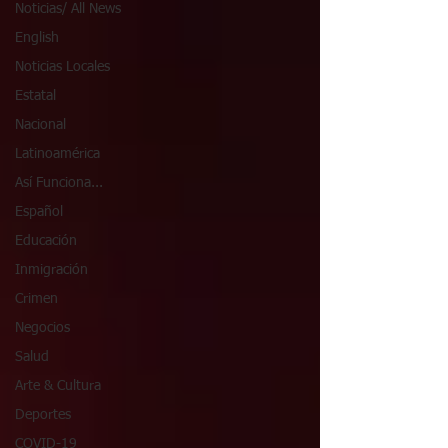
Noticias/ All News
English
Noticias Locales
Estatal
Nacional
Latinoamérica
Así Funciona...
Español
Educación
Inmigración
Crimen
Negocios
Salud
Arte & Cultura
Deportes
COVID-19