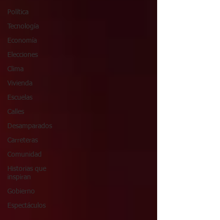
Política
Tecnología
Economía
Elecciones
Clima
Vivienda
Escuelas
Calles
Desamparados
Carreteras
Comunidad
Historias que
inspiran
Gobierno
Espectáculos