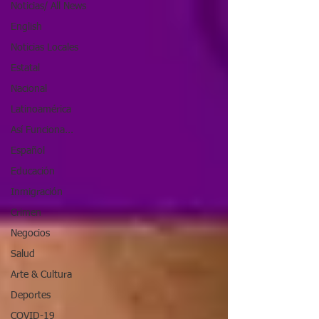
Noticias/ All News
English
Noticias Locales
Estatal
Nacional
Latinoamérica
Así Funciona...
Español
Educación
Inmigración
Crimen
Negocios
Salud
Arte & Cultura
Deportes
COVID-19