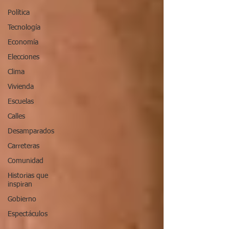
Política
Tecnología
Economía
Elecciones
Clima
Vivienda
Escuelas
Calles
Desamparados
Carreteras
Comunidad
Historias que
inspiran
Gobierno
Espectáculos