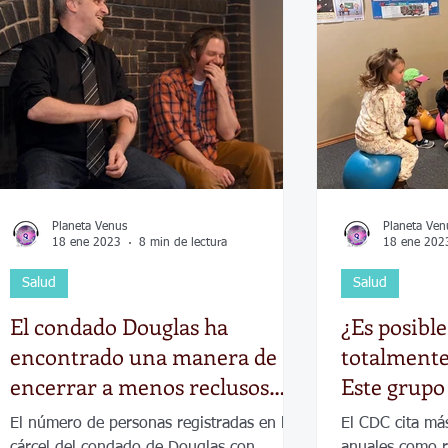
Economía
Elecciones
Clima
Vivienda
Escue
dad
Historias que inspiran
Gobierno
Espectácul
Planeta Venus
Planeta Ven
18 ene 2023
8 min de lectura
18 ene 202
Salud
Salud
El condado Douglas ha
¿Es posibl
encontrado una manera de
totalmente
encerrar a menos reclusos
Este grupo 
con enfermedades mentales
El número de personas registradas en la
El CDC cita má
cárcel del condado de Douglas con
anuales como r