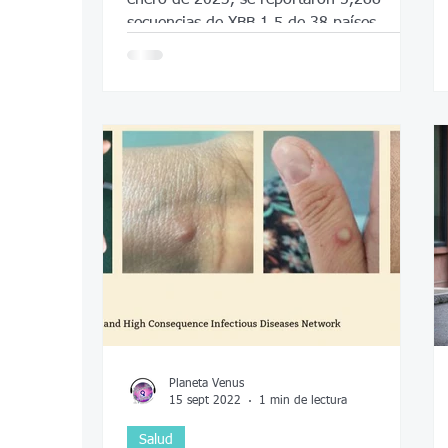
secuencias de XBB.1.5 de 38 países,
según la OMS
Planeta Venus
15 sept 2022
1 min de lectura
Salud