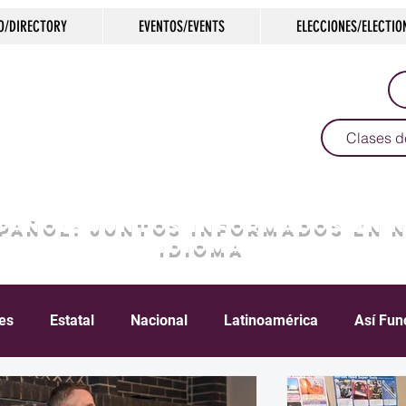
O/DIRECTORY
EVENTOS/EVENTS
ELECCIONES/ELECTIO
Clases d
SPAÑOL: JUNTOS INFORMADOS EN 
IDIOMA
les
Estatal
Nacional
Latinoamérica
Así Fun
Crimen
Negocios
Salud
Arte & Cultura
D