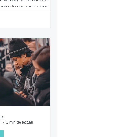
 humo de segunda mano
us
2
1 min de lectura