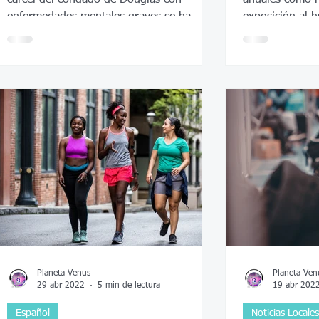
enfermedades mentales graves se ha
exposición al
reducido en los últimos años
Planeta Venus
Planeta Ven
29 abr 2022
5 min de lectura
19 abr 202
Español
Noticias Locales