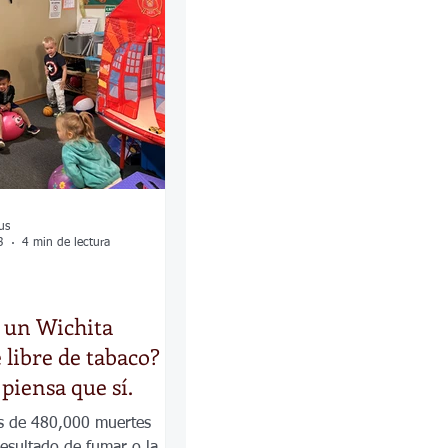
las
Calles
os
us
3
4 min de lectura
e un Wichita
 libre de tabaco?
piensa que sí.
s de 480,000 muertes
esultado de fumar o la