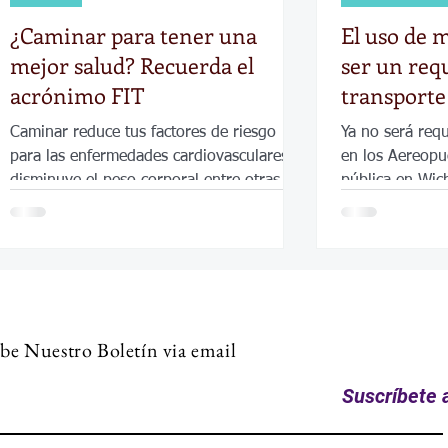
¿Caminar para tener una
El uso de m
mejor salud? Recuerda el
ser un requ
acrónimo FIT
transporte
Wichita.
Caminar reduce tus factores de riesgo
Ya no será requ
para las enfermedades cardiovasculares,
en los Aereopu
disminuye el peso corporal entre otras
pública en Wic
cosas.
be Nuestro Boletín via email
Suscríbete a