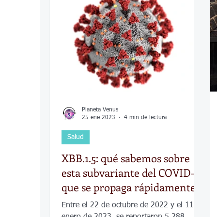
COVID-19
Política
Tecnología
Desamparados
Carreteras
Comuni
Planeta Venus
25 ene 2023
4 min de lectura
Salud
XBB.1.5: qué sabemos sobre
esta subvariante del COVID-19
que se propaga rápidamente
por el país
Entre el 22 de octubre de 2022 y el 11 de
enero de 2023, se reportaron 5,288