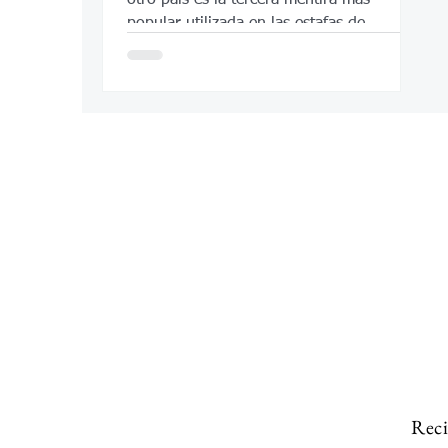
popular utilizada en las estafas de
romance
Reci