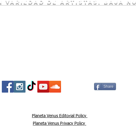
 variedad de artistas. baja n
Socializa Con Nosotros /
Our Social Me
Share
Planeta Venus Editorial Policy
Planeta Venus Privacy Policy