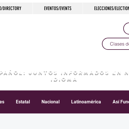
O/DIRECTORY
EVENTOS/EVENTS
ELECCIONES/ELECTIO
Clases d
SPAÑOL: JUNTOS INFORMADOS EN 
IDIOMA
les
Estatal
Nacional
Latinoamérica
Así Fun
Crimen
Negocios
Salud
Arte & Cultura
D