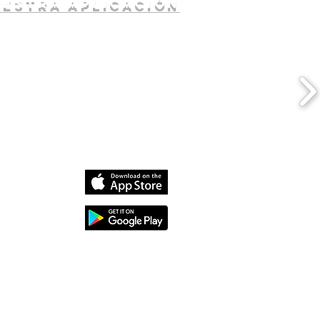
uestra aplicación
dia