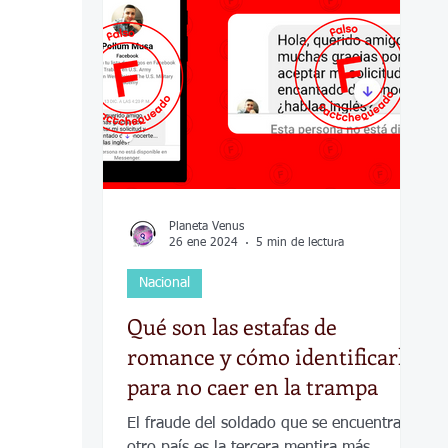
COVID-19
Política
Tecnología
Desamparados
Carreteras
Comuni
Planeta Venus
26 ene 2024
5 min de lectura
Nacional
Qué son las estafas de
romance y cómo identificarlas
para no caer en la trampa
El fraude del soldado que se encuentra en
otro país es la tercera mentira más