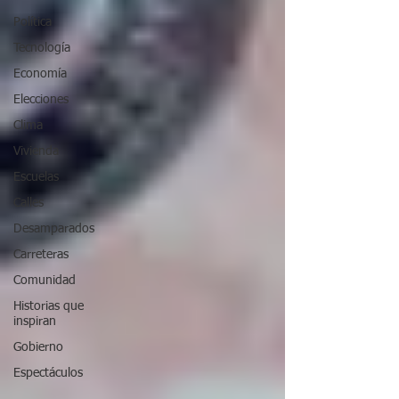
Política
Tecnología
Economía
Elecciones
Clima
Vivienda
Escuelas
Calles
Desamparados
Carreteras
Comunidad
Historias que
inspiran
Gobierno
Espectáculos