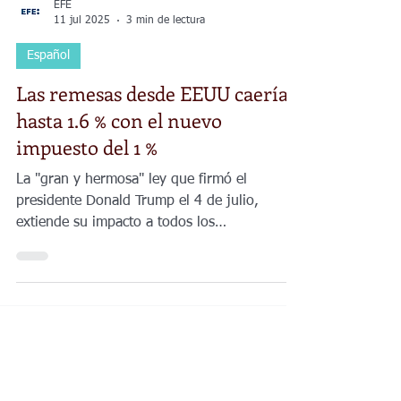
EFE
11 jul 2025
3 min de lectura
Español
Las remesas desde EEUU caerían
hasta 1.6 % con el nuevo
impuesto del 1 %
La "gran y hermosa" ley que firmó el
presidente Donald Trump el 4 de julio,
extiende su impacto a todos los
estadounidenses, y no solo a los 48 millones
de inmigrantes que se estimaban inicialmente
como afectados.