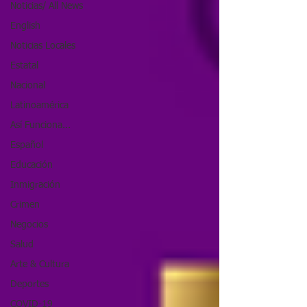
Noticias/ All News
English
Noticias Locales
Estatal
Nacional
Latinoamérica
Así Funciona...
Español
Educación
Inmigración
Crimen
Negocios
Salud
Arte & Cultura
Deportes
COVID-19