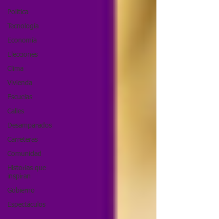
Política
Tecnología
Economía
Elecciones
Clima
Vivienda
Escuelas
Calles
Desamparados
Carreteras
Comunidad
Historias que
inspiran
Gobierno
Espectáculos