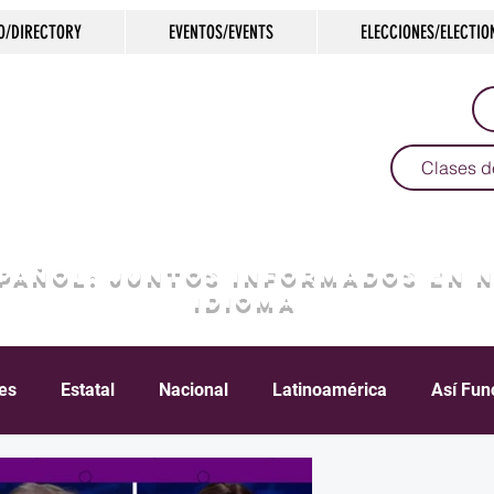
O/DIRECTORY
EVENTOS/EVENTS
ELECCIONES/ELECTIO
Clases d
SPAÑOL: JUNTOS INFORMADOS EN 
IDIOMA
les
Estatal
Nacional
Latinoamérica
Así Fun
Crimen
Negocios
Salud
Arte & Cultura
D