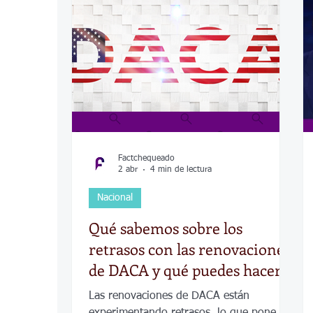
COVID-19
Política
Tecnología
Desamparados
Carreteras
Comuni
Factchequeado
2 abr
4 min de lectura
Nacional
Qué sabemos sobre los
retrasos con las renovaciones
de DACA y qué puedes hacer
Las renovaciones de DACA están
experimentando retrasos, lo que pone en