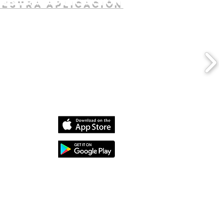
uestra aplicación
dia