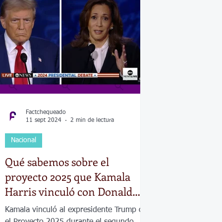
Economía
Elecciones
Clima
Vivienda
Escue
dad
Historias que inspiran
Gobierno
Espectácul
Factchequeado
11 sept 2024
2 min de lectura
Nacional
Qué sabemos sobre el
proyecto 2025 que Kamala
Harris vinculó con Donald
Trump en el segundo debate
Kamala vinculó al expresidente Trump con
presidencial 2024
el Proyecto 2025 durante el segundo