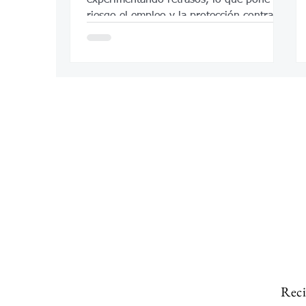
riesgo el empleo y la protección contra la
deportación de los beneficiarios.
Reci