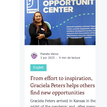
COVID-19
Política
Tecnología
Desamparados
Carreteras
Comuni
Planeta Venus
3 jun 2025
4 min de lectura
English
From effort to inspiration,
Graciela Peters helps others
find new opportunities
Graciela Peters arrived in Kansas in the
midst of the pandemic and, after many