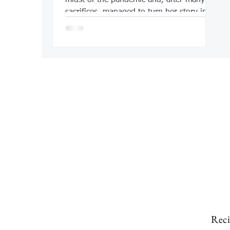
sacrifices, managed to turn her story into
inspiration.
Reci