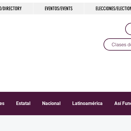
O/DIRECTORY
EVENTOS/EVENTS
ELECCIONES/ELECTIO
Clases d
SPAÑOL: JUNTOS INFORMADOS EN 
IDIOMA
les
Estatal
Nacional
Latinoamérica
Así Fun
Crimen
Negocios
Salud
Arte & Cultura
D