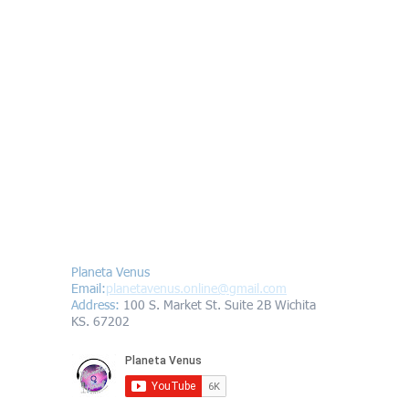
escucha una gran
Contáctanos/Contact us
Planeta Venus
Email:
planetavenus.online
@gmail.com
Address
:
100 S. Market St. Suite 2B Wichita
KS. 67202