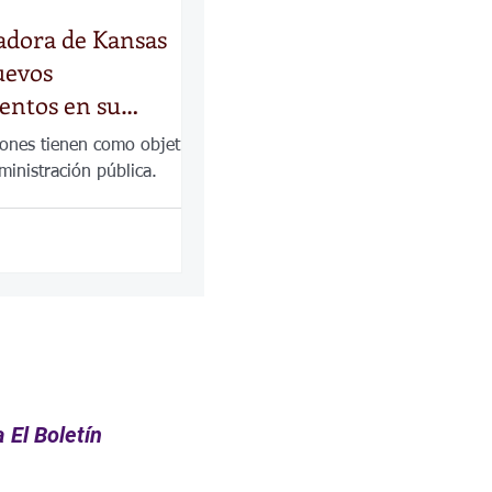
adora de Kansas
uevos
ntos en su
ación
iones tienen como objetivo
dministración pública.
 El Boletín