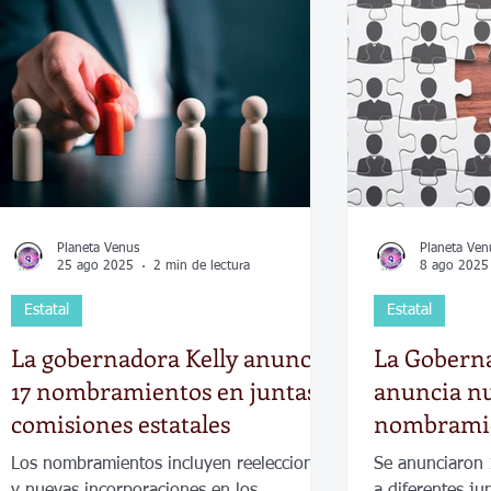
Economía
Elecciones
Clima
Vivienda
Escue
dad
Historias que inspiran
Gobierno
Espectácul
Planeta Venus
Planeta Ven
25 ago 2025
2 min de lectura
8 ago 2025
Estatal
Estatal
La gobernadora Kelly anuncia
La Goberna
17 nombramientos en juntas y
anuncia n
comisiones estatales
nombramie
comisiones
Los nombramientos incluyen reelecciones
Se anunciaron
y nuevas incorporaciones en los
a diferentes ju