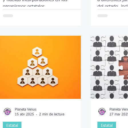
organismos estatales.
del estado, inc
educación super
regulación de 
representación
Planeta Venus
Planeta Ven
15 abr 2025
2 min de lectura
27 mar 202
Estatal
Estatal