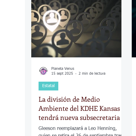
COVID-19
Política
Tecnología
Desamparados
Carreteras
Comuni
Planeta Venus
15 sept 2025
2 min de lectura
Estatal
La división de Medio
Ambiente del KDHE Kansas
tendrá nueva subsecretaria
Gleeson reemplazará a Leo Henning,
quien se retira el 26 de septiembre tras