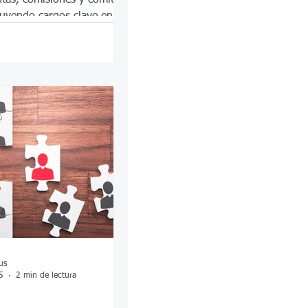
luyendo cargos clave en
ior, atención a la niñez,
profesiones y
 ciudadana.
us
5
2 min de lectura