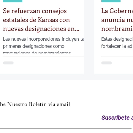
Se refuerzan consejos
La Gobern
estatales de Kansas con
anuncia n
nuevas designaciones en
nombramie
salud, justicia y educación
administr
Las nuevas incorporaciones incluyen tanto
Estas designac
primeras designaciones como
fortalecer la a
renovaciones de nombramientos.
be Nuestro Boletín via email
Suscríbete a