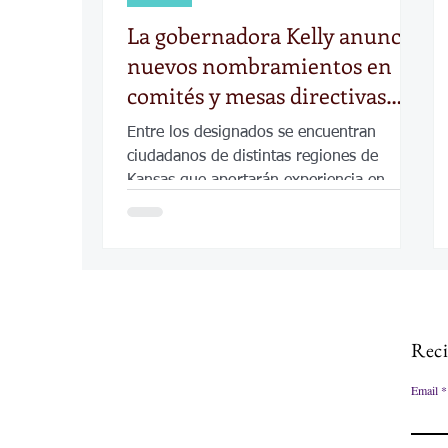
La gobernadora Kelly anuncia
nuevos nombramientos en
comités y mesas directivas
estatales
Entre los designados se encuentran
ciudadanos de distintas regiones de
Kansas que aportarán experiencia en
salud, infraestructura, bienestar infantil y
servicios para personas con discapacidad
visual.
Reci
Email