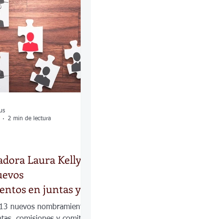
las
Calles
os
us
2 min de lectura
dora Laura Kelly
uevos
ntos en juntas y
 estatales
 13 nuevos nombramientos
ntas, comisiones y comités