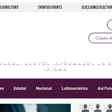
O/DIRECTORY
EVENTOS/EVENTS
ELECCIONES/ELECTIO
Clases d
SPAÑOL: JUNTOS INFORMADOS EN 
IDIOMA
les
Estatal
Nacional
Latinoamérica
Así Fun
Crimen
Negocios
Salud
Arte & Cultura
D