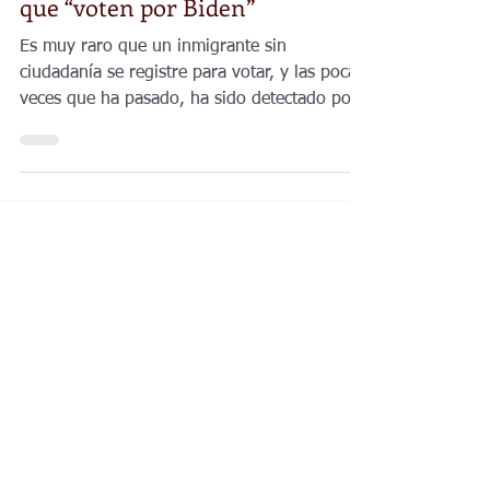
Matamoros y que les pide a las
personas que crucen a EE. UU.
que “voten por Biden”
Es muy raro que un inmigrante sin
ciudadanía se registre para votar, y las pocas
veces que ha pasado, ha sido detectado por
las autoridades.