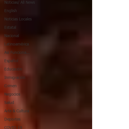
Noticias/ All News
English
Noticias Locales
Estatal
Nacional
Latinoamérica
Así Funciona...
Español
Educación
Inmigración
Crimen
Negocios
Salud
Arte & Cultura
Deportes
COVID-19