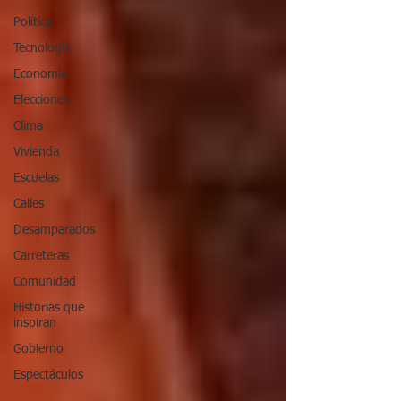
Política
Tecnología
Economía
Elecciones
Clima
Vivienda
Escuelas
Calles
Desamparados
Carreteras
Comunidad
Historias que
inspiran
Gobierno
Espectáculos