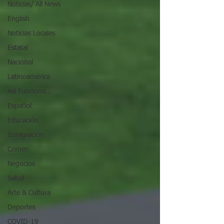
Noticias/ All News
English
Noticias Locales
Estatal
Nacional
Latinoamérica
Así Funciona...
Español
Educación
Inmigración
Crimen
Negocios
Salud
Arte & Cultura
Deportes
COVID-19