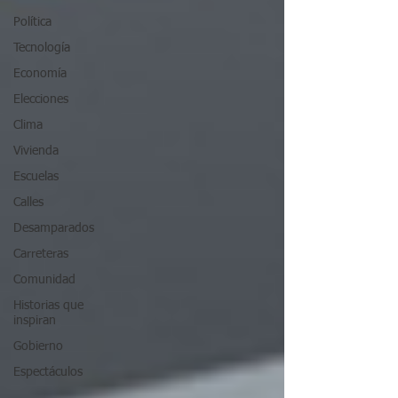
Política
Tecnología
Economía
Elecciones
Clima
Vivienda
Escuelas
Calles
Desamparados
Carreteras
Comunidad
Historias que
inspiran
Gobierno
Espectáculos