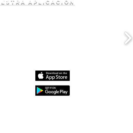
uestra aplicación
dia