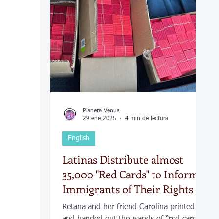
COVID-19
Política
Tecnología
Desamparados
Carreteras
Comuni
Planeta Venus
29 ene 2025
4 min de lectura
English
Latinas Distribute almost
35,000 "Red Cards" to Inform
Immigrants of Their Rights in
Kansas
Retana and her friend Carolina printed
and handed out thousands of “red cards”