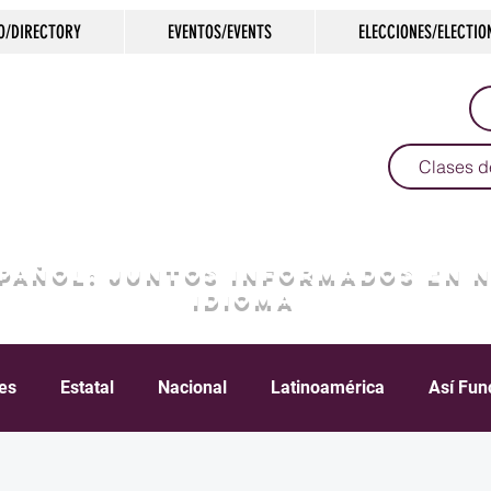
O/DIRECTORY
EVENTOS/EVENTS
ELECCIONES/ELECTIO
Clases d
SPAÑOL: JUNTOS INFORMADOS EN 
IDIOMA
les
Estatal
Nacional
Latinoamérica
Así Fun
Crimen
Negocios
Salud
Arte & Cultura
D