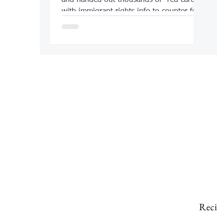
with immigrant rights info to counter fear
and misinformation
Reci