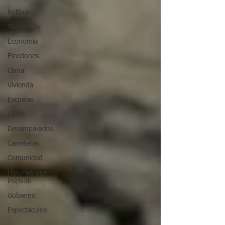
Política
Tecnología
Economía
Elecciones
Clima
Vivienda
Escuelas
Calles
Desamparados
Carreteras
Comunidad
Historias que
inspiran
Gobierno
Espectáculos