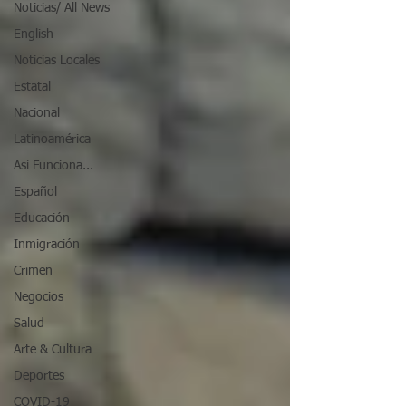
Noticias/ All News
English
Noticias Locales
Estatal
Nacional
Latinoamérica
Así Funciona...
Español
Educación
Inmigración
Crimen
Negocios
Salud
Arte & Cultura
Deportes
COVID-19