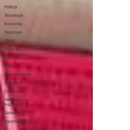
Política
Tecnología
Economía
Elecciones
Clima
Vivienda
Escuelas
Calles
Desamparados
Carreteras
Comunidad
Historias que
inspiran
Gobierno
Espectáculos