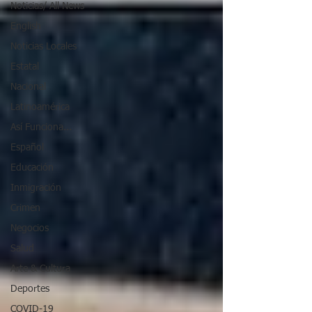
Noticias/ All News
English
Noticias Locales
Estatal
Nacional
Latinoamérica
Así Funciona...
Español
Educación
Inmigración
Crimen
Negocios
Salud
Arte & Cultura
Deportes
COVID-19