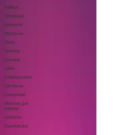
Política
Tecnología
Economía
Elecciones
Clima
Vivienda
Escuelas
Calles
Desamparados
Carreteras
Comunidad
Historias que
inspiran
Gobierno
Espectáculos