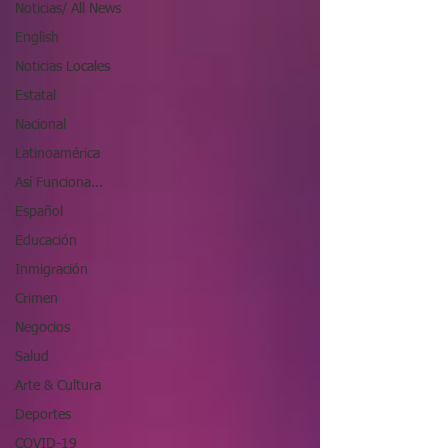
Noticias/ All News
English
Noticias Locales
Estatal
Nacional
Latinoamérica
Así Funciona...
Español
Educación
Inmigración
Crimen
Negocios
Salud
Arte & Cultura
Deportes
COVID-19