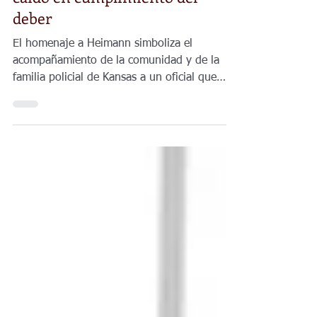
Estatal
Escolta fúnebre traslada a Hays
al sargento Scott Heimann,
caído en cumplimiento del
deber
El homenaje a Heimann simboliza el
acompañamiento de la comunidad y de la
familia policial de Kansas a un oficial que
entregó su vida en servicio.