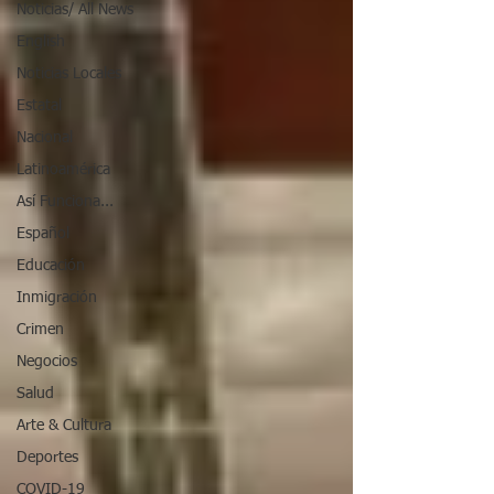
Noticias/ All News
English
Noticias Locales
Estatal
Nacional
Latinoamérica
Así Funciona...
Español
Educación
Inmigración
Crimen
Negocios
Salud
Arte & Cultura
Deportes
COVID-19