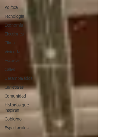
Política
Tecnología
Economía
Elecciones
Clima
Vivienda
Escuelas
Calles
Desamparados
Carreteras
Comunidad
Historias que
inspiran
Gobierno
Espectáculos