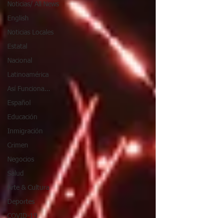
Noticias/ All News
English
Noticias Locales
Estatal
Nacional
Latinoamérica
Así Funciona...
Español
Educación
Inmigración
Crimen
Negocios
Salud
Arte & Cultura
Deportes
COVID-19