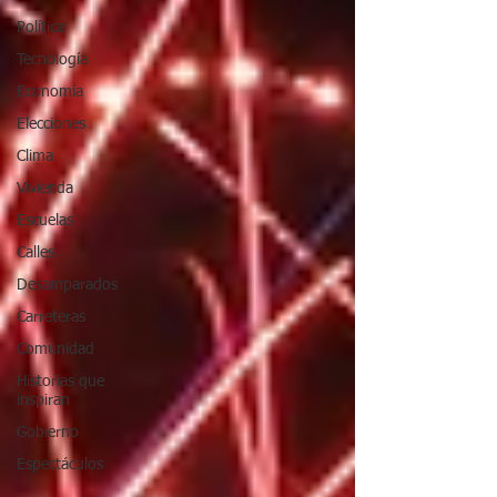
Política
Tecnología
Economía
Elecciones
Clima
Vivienda
Escuelas
Calles
Desamparados
Carreteras
Comunidad
Historias que
inspiran
Gobierno
Espectáculos