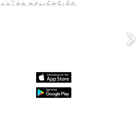
uestra aplicación
dia