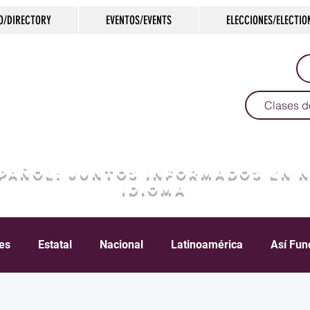
O/DIRECTORY
EVENTOS/EVENTS
ELECCIONES/ELECTIO
Clases d
SPAÑOL: JUNTOS INFORMADOS EN 
IDIOMA
les
Estatal
Nacional
Latinoamérica
Así Fun
Crimen
Negocios
Salud
Arte & Cultura
D