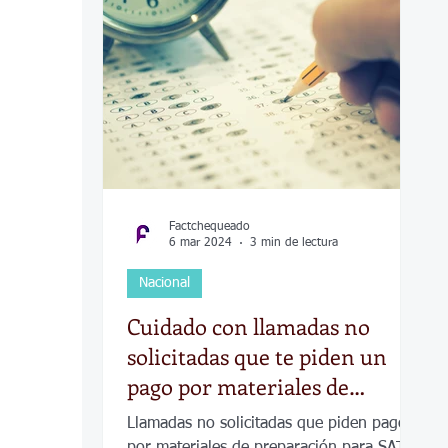
COVID-19
Política
Tecnología
Desamparados
Carreteras
Comuni
Factchequeado
6 mar 2024
3 min de lectura
Nacional
Cuidado con llamadas no
solicitadas que te piden un
pago por materiales de
preparación para SAT y ACT:
Llamadas no solicitadas que piden pago
es un scam
por materiales de preparación para SAT y