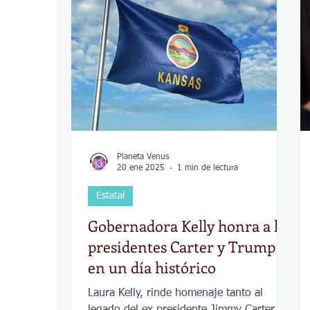
COVID-19
Política
Tecnología
Desamparados
Carreteras
Comuni
Planeta Venus
20 ene 2025
1 min de lectura
Estatal
Gobernadora Kelly honra a los
presidentes Carter y Trump
en un día histórico
Laura Kelly, rinde homenaje tanto al
legado del ex presidente Jimmy Carter