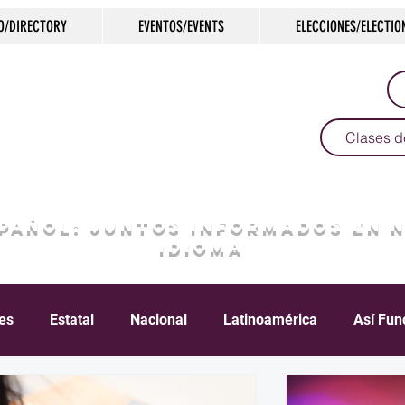
O/DIRECTORY
EVENTOS/EVENTS
ELECCIONES/ELECTIO
Clases d
SPAÑOL: JUNTOS INFORMADOS EN 
IDIOMA
les
Estatal
Nacional
Latinoamérica
Así Fun
Crimen
Negocios
Salud
Arte & Cultura
D