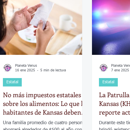
Economía
Elecciones
Clima
Vivienda
Escue
dad
Historias que inspiran
Gobierno
Espectácul
Planeta Venus
Planeta Ven
16 ene 2025
5 min de lectura
7 ene 2025
Estatal
Estatal
No más impuestos estatales
La Patrulla
sobre los alimentos: Lo que los
Kansas (KH
habitantes de Kansas deben
reporte ac
saber
nuevo 202
Una familia promedio de cuatro personas
Durante este t
ahorrará alrededor de $500 al año con el
brindó asistenc