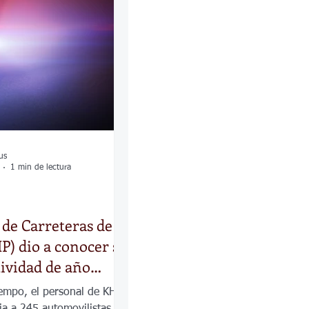
las
Calles
os
us
1 min de lectura
 de Carreteras de
P) dio a conocer su
tividad de año
5
iempo, el personal de KHP
ia a 245 automovilistas en