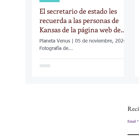
El secretario de estado les
recuerda a las personas de
Kansas de la página web de
informes de la noche electoral
Planeta Venus | 05 de noviembre, 2024
Fotografía de...
Reci
Email