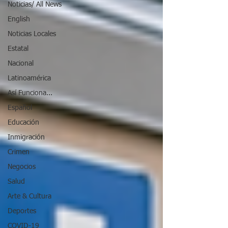
Noticias/ All News
English
Noticias Locales
Estatal
Nacional
Latinoamérica
Así Funciona...
Español
Educación
Inmigración
Crimen
Negocios
Salud
Arte & Cultura
Deportes
COVID-19