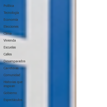
Política
Tecnología
Economía
Elecciones
Clima
Vivienda
Escuelas
Calles
Desamparados
Carreteras
Comunidad
Historias que
inspiran
Gobierno
Espectáculos