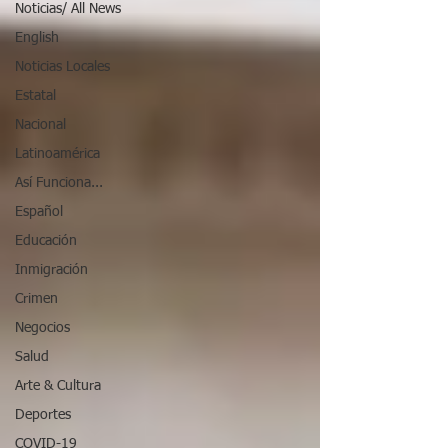
Noticias/ All News
English
Noticias Locales
Estatal
Nacional
Latinoamérica
Así Funciona...
Español
Educación
Inmigración
Crimen
Negocios
Salud
Arte & Cultura
Deportes
COVID-19