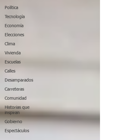
Política
Tecnología
Economía
Elecciones
Clima
Vivienda
Escuelas
Calles
Desamparados
Carreteras
Comunidad
Historias que
inspiran
Gobierno
Espectáculos