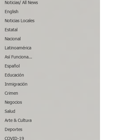
Noticias/ All News
English
Noticias Locales
Estatal
Nacional
Latinoamérica
Así Funciona...
Español
Educación
Inmigración
Crimen
Negocios
Salud
Arte & Cultura
Deportes
COVID-19