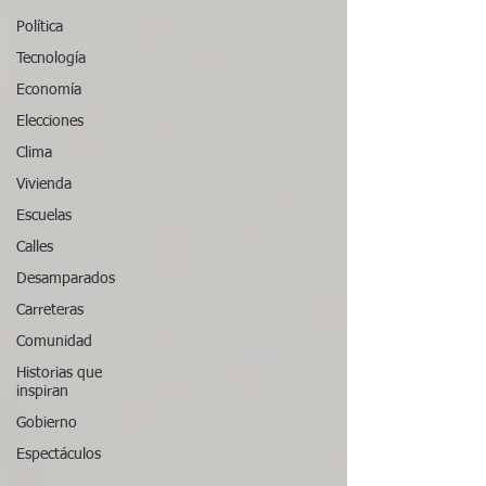
Política
Tecnología
Economía
Elecciones
Clima
Vivienda
Escuelas
Calles
Desamparados
Carreteras
Comunidad
Historias que
inspiran
Gobierno
Espectáculos