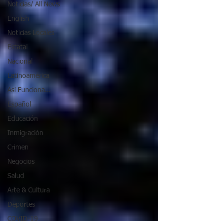
Noticias/ All News
English
Noticias Locales
Estatal
Nacional
Latinoamérica
Así Funciona...
Español
Educación
Inmigración
Crimen
Negocios
Salud
Arte & Cultura
Deportes
COVID-19