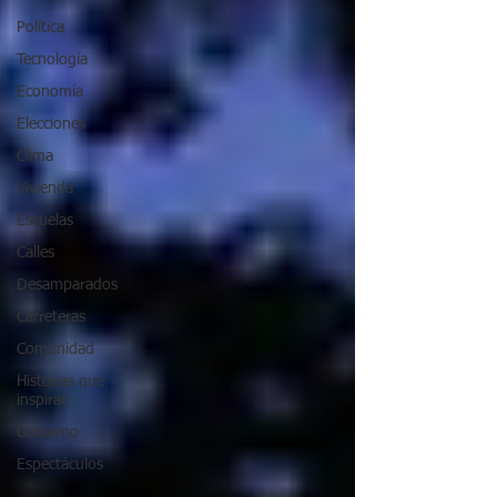
Política
Tecnología
Economía
Elecciones
Clima
Vivienda
Escuelas
Calles
Desamparados
Carreteras
Comunidad
Historias que
inspiran
Gobierno
Espectáculos