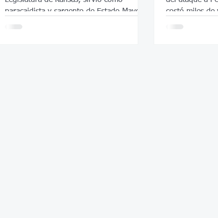
paracaidista y sargento de Estado Mayor
costó miles de
en el ejército de los Estados Unidos.
decisivo en la 
También fue empresario y propietario de
una tienda de abarrotes, roles en los que
se destacó por su compromiso con el
desarrollo local.