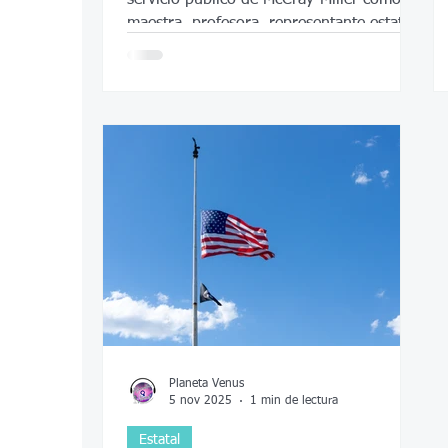
maestra, profesora, representante estatal
y comisionada del condado, así como el
impacto que tuvo en la comunidad de
Wichita.
Planeta Venus
5 nov 2025
1 min de lectura
Estatal