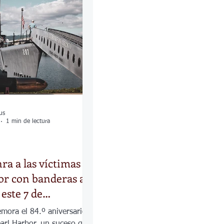
las
Calles
os
us
1 min de lectura
ra a las víctimas de
or con banderas a
este 7 de
mora el 84.º aniversario
earl Harbor, un suceso que