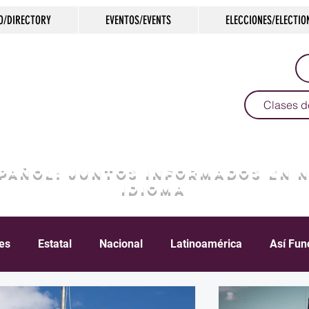
O/DIRECTORY
EVENTOS/EVENTS
ELECCIONES/ELECTIO
Clases d
SPAÑOL: JUNTOS INFORMADOS EN 
IDIOMA
les
Estatal
Nacional
Latinoamérica
Así Fun
Crimen
Negocios
Salud
Arte & Cultura
D