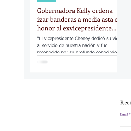
Gobernadora Kelly ordena
izar banderas a media asta en
honor al exvicepresidente
Dick Cheney
“El vicepresidente Cheney dedicó su vida
al servicio de nuestra nación y fue
reconocido por su profundo conocimiento
y compromiso”
Reci
Email