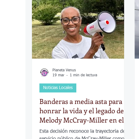
COVID-19
Política
Tecnología
Desamparados
Carreteras
Comuni
Planeta Venus
19 mar
1 min de lectura
Noticias Locales
Banderas a media asta para
honrar la vida y el legado de
Melody McCray-Miller en el
Condado de Sedgwick
Esta decisión reconoce la trayectoria de
servicio público de McCray-Miller como