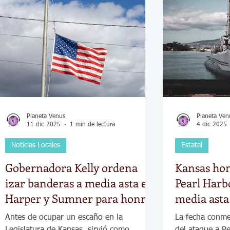
Economía
Elecciones
Clima
Vivienda
Escue
dad
Historias que inspiran
Gobierno
Espectácul
Planeta Venus
Planeta Ven
11 dic 2025
1 min de lectura
4 dic 2025
Noticias Locales
Estatal
Gobernadora Kelly ordena
Kansas hon
izar banderas a media asta en
Pearl Harb
Harper y Sumner para honrar
media asta 
al exrepresentante Bill
diciembre
Antes de ocupar un escaño en la
La fecha conme
McCreary
Legislatura de Kansas, sirvió como
del ataque a P