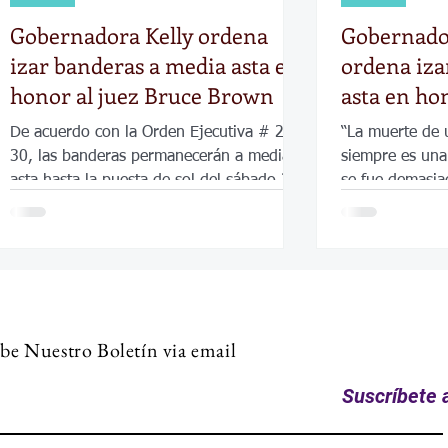
Gobernadora Kelly ordena
Gobernado
izar banderas a media asta en
ordena iza
honor al juez Bruce Brown
asta en hon
Ming
De acuerdo con la Orden Ejecutiva # 20-
“La muerte de 
30, las banderas permanecerán a media
siempre es una
asta hasta la puesta de sol del sábado 30
se fue demasia
de agosto de 2025.
gobernadora Ke
be Nuestro Boletín via email
Suscríbete a