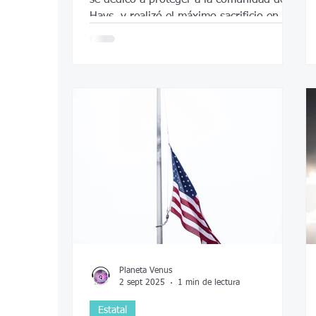
Hays, y realizó el máximo sacrificio en ese
servicio.
Planeta Venus
2 sept 2025
1 min de lectura
Estatal