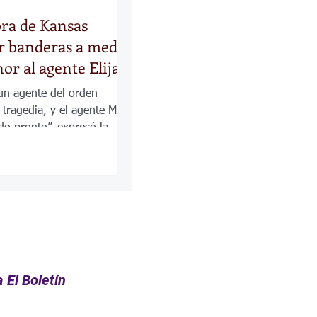
ra de Kansas
r banderas a media
or al agente Elijah
un agente del orden
 tragedia, y el agente Ming
do pronto”, expresó la
lly en un comunicado.
 El Boletín