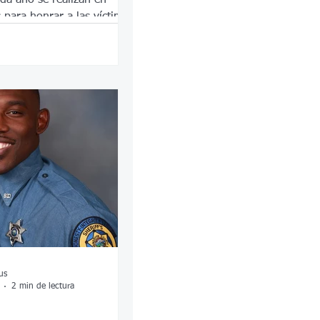
 para honrar a las víctimas
os socorristas que
quel día.
us
2 min de lectura