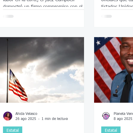
demostró un firme compromiso con el
Estados Unidos
servicio público”
y reconocer a l
respondieron a
Ahida Velasco
Planeta Ven
26 ago 2025
1 min de lectura
8 ago 2025
Estatal
Estatal