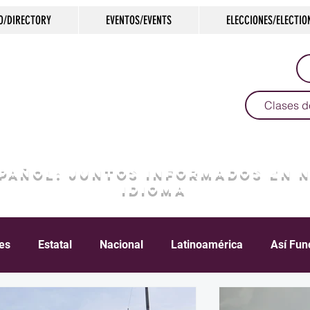
O/DIRECTORY
EVENTOS/EVENTS
ELECCIONES/ELECTIO
Clases d
SPAÑOL: JUNTOS INFORMADOS EN 
IDIOMA
les
Estatal
Nacional
Latinoamérica
Así Fun
Crimen
Negocios
Salud
Arte & Cultura
D