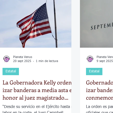
Economía
Elecciones
Clima
Vivienda
Escue
dad
Historias que inspiran
Gobierno
Espectácul
Planeta Venus
Planeta Ven
20 sept 2025
1 min de lectura
9 sept 2025
Estatal
Estatal
La Gobernadora Kelly ordena
Gobernado
izar banderas a media asta en
izar bande
honor al juez magistrado
conmemora
Erich Campbell
aniversario
“Desde su servicio en el Ejército hasta su
La orden es pa
labor en la corte, el juez Campbell
oficiales que c