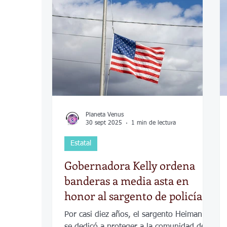
COVID-19
Política
Tecnología
Desamparados
Carreteras
Comuni
Planeta Venus
30 sept 2025
1 min de lectura
Estatal
Gobernadora Kelly ordena
banderas a media asta en
honor al sargento de policía
de Hays, Scott Heimann
Por casi diez años, el sargento Heimann
se dedicó a proteger a la comunidad de