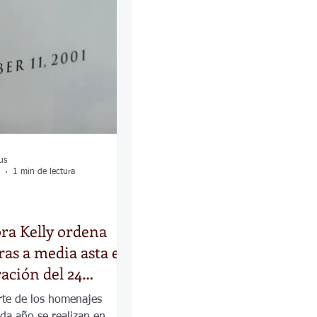
las
Calles
os
us
1 min de lectura
ra Kelly ordena
ras a media asta en
ción del 24
 del 9/11
rte de los homenajes
ada año se realizan en