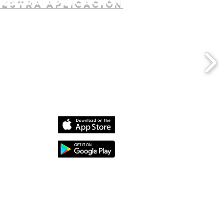
uestra aplicación
dia