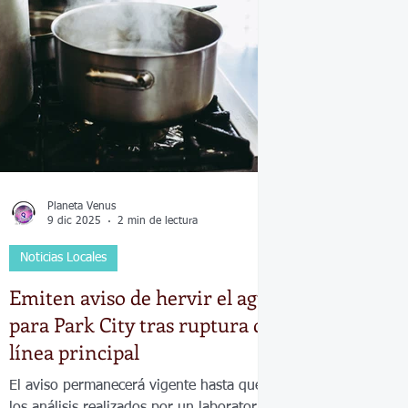
Economía
Elecciones
Clima
Vivienda
Escue
dad
Historias que inspiran
Gobierno
Espectácul
Planeta Venus
9 dic 2025
2 min de lectura
Noticias Locales
Emiten aviso de hervir el agua
para Park City tras ruptura de
línea principal
El aviso permanecerá vigente hasta que
los análisis realizados por un laboratorio