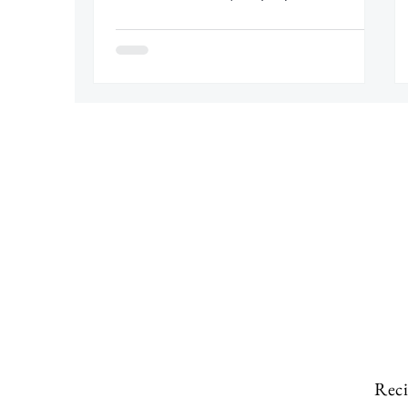
levantar la medida de precaución.
Reci