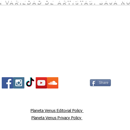
 variedad de artistas. baja n
Socializa Con Nosotros /
Our Social Me
Share
Planeta Venus Editorial Policy
Planeta Venus Privacy Policy