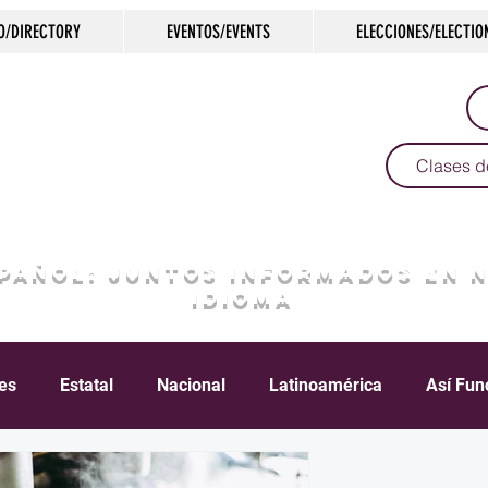
O/DIRECTORY
EVENTOS/EVENTS
ELECCIONES/ELECTIO
Clases d
SPAÑOL: JUNTOS INFORMADOS EN 
IDIOMA
les
Estatal
Nacional
Latinoamérica
Así Fun
Crimen
Negocios
Salud
Arte & Cultura
D