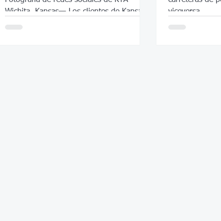
Wichita, Kansas— Los clientes de Kansas
viceversa.
Turnpike pronto verán más...