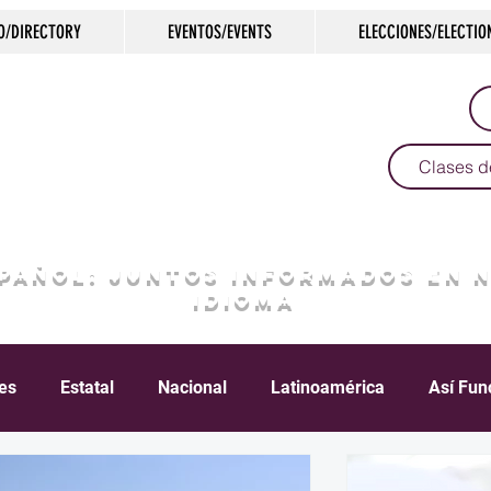
O/DIRECTORY
EVENTOS/EVENTS
ELECCIONES/ELECTIO
Clases d
SPAÑOL: JUNTOS INFORMADOS EN 
IDIOMA
les
Estatal
Nacional
Latinoamérica
Así Fun
Crimen
Negocios
Salud
Arte & Cultura
D