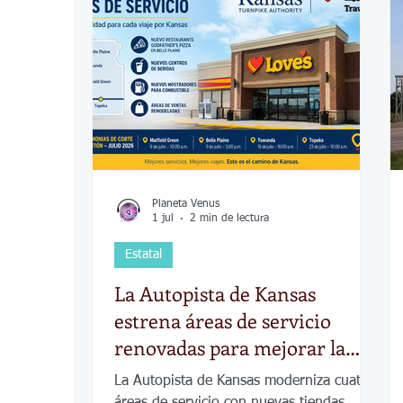
COVID-19
Política
Tecnología
Desamparados
Carreteras
Comuni
Planeta Venus
1 jul
2 min de lectura
Estatal
La Autopista de Kansas
estrena áreas de servicio
renovadas para mejorar la
experiencia de los viajeros
La Autopista de Kansas moderniza cuatro
áreas de servicio con nuevas tiendas,