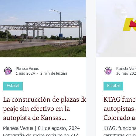
Economía
Elecciones
Clima
Vivienda
Escue
dad
Historias que inspiran
Gobierno
Espectácul
Planeta Venus
Planeta Ven
1 ago 2024
2 min de lectura
30 may 20
Estatal
Estatal
La construcción de plazas de
KTAG funci
peaje sin efectivo en la
autopistas 
autopista de Kansas
Colorado a 
comenzarán en agosto
junio
Planeta Venus | 01 de agosto, 2024
KTAG, funciona
Fotografía de redes sociales de KTA
carreteras de 