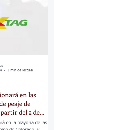
las
Calles
os
us
24
1 min de lectura
onará en las
de peaje de
partir del 2 de
rá en la mayoría de las
peaje de Colorado, y