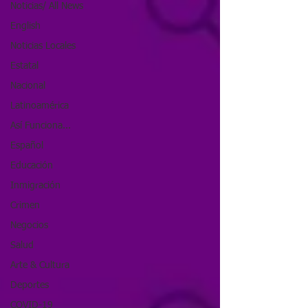
Noticias/ All News
English
Noticias Locales
Estatal
Nacional
Latinoamérica
Así Funciona...
Español
Educación
Inmigración
Crimen
Negocios
Salud
Arte & Cultura
Deportes
COVID-19